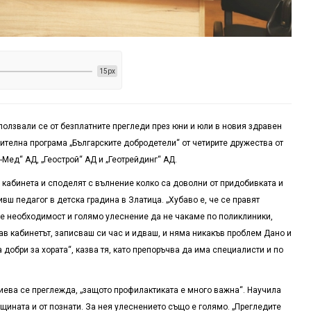
15px
ползвали се от безплатните прегледи през юни и юли в новия здравен
ителна програма „Българските добродетели“ от четирите дружества от
-Мед“ АД, „Геострой“ АД и „Геотрейдинг“ АД
.
а кабинета и споделят с вълнение колко са доволни от придобивката и
вш педагог в детска градина в Златица. „Хубаво е, че се правят
а е необходимост и голямо улеснение да не чакаме по поликлиники,
ав кабинетът, записваш си час и идваш, и няма никакъв проблем Дано и
добри за хората“, казва тя, като препоръчва да има специалисти и по
ева се преглежда, „защото профилактиката е много важна“. Научила
бщината и от познати. За нея улеснението също е голямо. „Прегледите