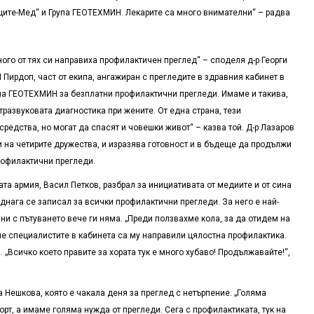
аците-Мед“ и Група ГЕОТЕХМИН. Лекарите са много внимателни“ – радва
ного от тях си направиха профилактичен преглед“ – споделя д-р Георги
Пирдоп, част от екипа, ангажиран с прегледите в здравния кабинет в
упа ГЕОТЕХМИН за безплатни профилактични прегледи. Имаме и такива,
тразвуковата диагностика при жените. От една страна, тези
редства, но могат да спасят и човешки живот“ – казва той. Д-р Лазаров
 на четирите дружества
,
и изразява готовност и в бъдеще да продължи
рофилактични прегледи.
ата армия, Васил Петков, разбрал за инициативата от медиите и от сина
веднага се записал за всички профилактични прегледи. За него е най-
ни с пътуването вече ги няма. „Преди ползвахме кола, за да отидем на
 че специалистите в кабинета са му направили цялостна профилактика.
„Всичко което правите за хората тук е много хубаво! Продължавайте!“,
 Нешкова, която е чакала деня за преглед с нетърпение. „Голяма
рт, а имаме голяма нужда от прегледи. Сега с профилактиката, тук на