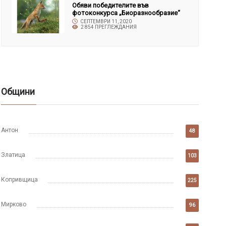
Обяви победителите във
фотоконкурса „Биоразнообразие“
СЕПТЕМВРИ 11, 2020
2 854 ПРЕГЛЕЖДАНИЯ
Общини
Антон
48
Златица
103
Копривщица
225
Мирково
96