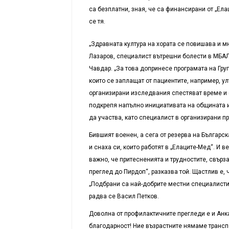
са безплатни, зная, че са финансирани от „Ел
се тя.
„Здравната култура на хората се повишава и м
Лазаров, специалист вътрешни болести в МБАЛ 
Чавдар. „За това допринесе програмата на Гр
които се заплащат от пациентите, например, ул
организирани изследвания спестяват време и с
подкрепя напълно инициативата на общината и
да участва, като специалист в организирани п
Бившият военен, а сега от резерва на Българск
и снаха си, които работят в „Елаците-Мед“. И 
важно, че притесненията и трудностите, свърза
преглед до Пирдоп“, разказва той. Щастлив е,
„Подбрани са най-добрите местни специалисти. 
радва се Васил Петков.
Доволна от профилактичните прегледи е и Анка
благодарност! Ние възрастните нямаме транспо