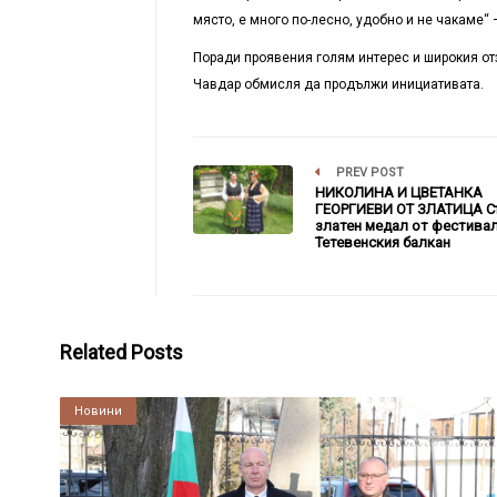
място, е много по-лесно, удобно и не чакаме“ 
Поради проявения голям интерес и широкия от
Чавдар обмисля да продължи инициативата.
PREV POST
НИКОЛИНА И ЦВЕТАНКА
ГЕОРГИЕВИ ОТ ЗЛАТИЦА С
златен медал от фестивал
Тетевенския балкан
Related Posts
Култура
Новини