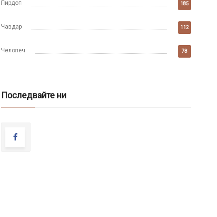
Пирдоп
185
Чавдар
112
Челопеч
78
Последвайте ни