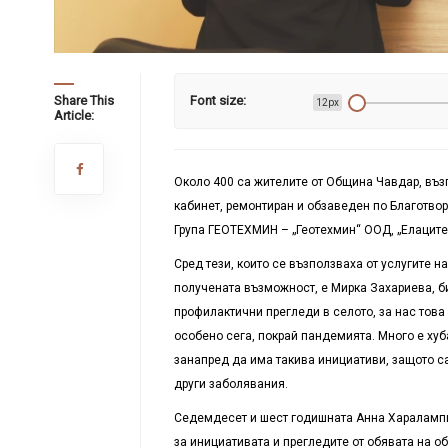
Share This
Font size:
12px
Article:
Около 400 са жителите от Община Чавдар, въз
кабинет, ремонтиран и обзаведен по Благотвор
Група ГЕОТЕХМИН –
„Геотехмин“ ООД, „Елаците
Сред тези, които се възползваха от услугите н
получената възможност, е Мирка Захариева, би
профилактични прегледи в селото, за нас тов
особено сега, покрай пандемията. Много е хуб
занапред да има такива инициативи, защото са 
други заболявания.
Седемдесет и шест годишната Анна Харалампи
за инициативата и прегледите от обявата на о