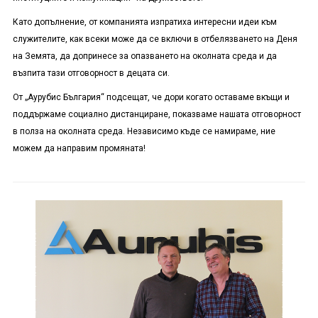
Като допълнение, от компанията изпратиха интересни идеи към
служителите, как всеки може да се включи в отбелязването на Деня
на Земята
,
да допринесе за опазването на околната среда и да
възпита тази отговорност в децата си.
От „Аурубис България“ подсещат, че дори когато оставаме вкъщи и
поддържаме социално дистанциране, показваме нашата отговорност
в полза на околната среда. Независимо къде се намираме, ние
можем да направим промяната!