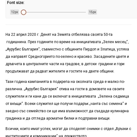
Font size:
12px
15px
На 22 април 2020 г. Денят на Земята отбелязва своята 50-та
годишнина. През годините по време на инициативата „Зелен месец“,
„Аурубис България“, съвместно с общините Пирдоп и Златица, успяха
да направят Средногорието по-зелено и красиво. Засадените цветя и
дръвчета в централните части на градове, в детски градини и гори
продължават да радват жителите и гостите на двете общини.
Тази година кампанията в подкрепа на околната среда е малко по-
различна. „Аурубис България“ отива на гости в домовете на своите
служители и ги кани да се включат в инициативата „Зелена седмица
от вкъщи“. Всеки служител ще получи подарък „чанта със семена“ и
заедно със семейство си ще има възможност да създаде кулинарна
градинка и да отгледа ароматни билки и подправки вкъщи.
Всички, които имат успех, могат да споделят снимки с отдел „Връзки с
институциите и комуникации“ на дружеството.