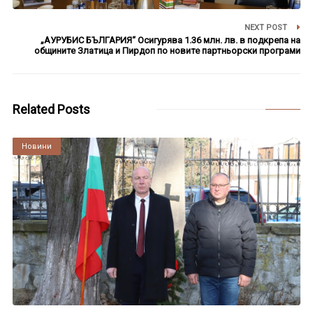
NEXT POST
„АУРУБИС БЪЛГАРИЯ“ Осигурява 1.36 млн. лв. в подкрепа на
общините Златица и Пирдоп по новите партньорски програми
Related Posts
Култура
Новини