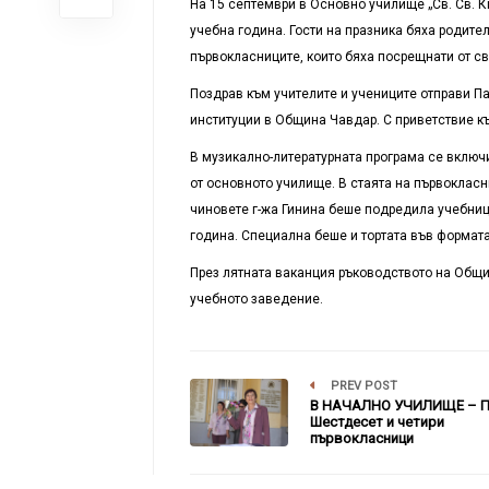
На 15 септември в Основно училище „Св. Св. К
учебна година. Гости на празника бяха родите
първокласниците, които бяха посрещнати от с
Поздрав към учителите и учениците отправи П
институции в Община Чавдар. С приветствие къ
В музикално-литературната програма се включи
от основното училище. В стаята на първокласн
чиновете г-жа Гинина беше подредила учебниц
година. Специална беше и тортата във формата
През лятната ваканция ръководството на Общ
учебното заведение.
PREV POST
В НАЧАЛНО УЧИЛИЩЕ – 
Шестдесет и четири
първокласници