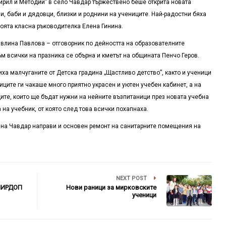
ирил и Методий” в село Чавдар тържествено беше открита новата
ли, баби и дядовци, близки и роднини на учениците. Най-радостни бяха
воята класна ръководителка Елена Гинина.
авлина Павлова – отговорник по дейността на образователните
м всички на празника се обърна и кметът на общината Пенчо Геров.
ха малчуганите от Детска градина „Щастливо детство”, както и ученици
иците ги чакаше много приятно украсен и уютен учебен кабинет, а на
ите, които ще бъдат нужни на нейните възпитаници през новата учебна
 на учебник, от която след това всички похапнаха.
ина Чавдар направи и основен ремонт на санитарните помещения на
NEXT POST
ПИРДОП
Нови раници за мирковските
ученици