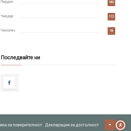
Пирдоп
185
Чавдар
112
Челопеч
78
Последвайте ни
ика за поверителност
Декларация за достъпност