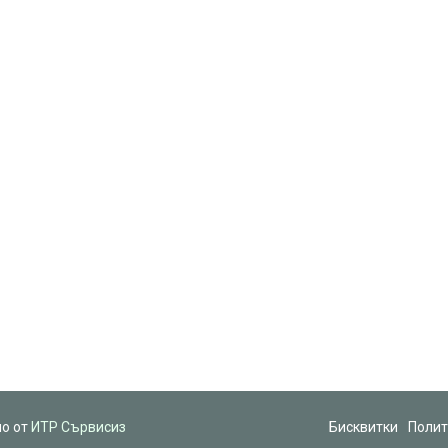
но от
ИТР Сървисиз
Бисквитки
Полит