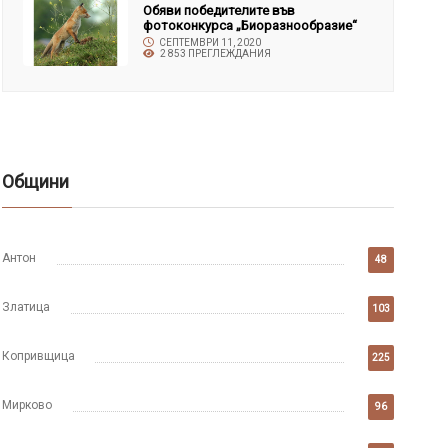
Обяви победителите във
фотоконкурса „Биоразнообразие“
СЕПТЕМВРИ 11, 2020
2 853 ПРЕГЛЕЖДАНИЯ
Общини
Антон
48
Златица
103
Копривщица
225
Мирково
96