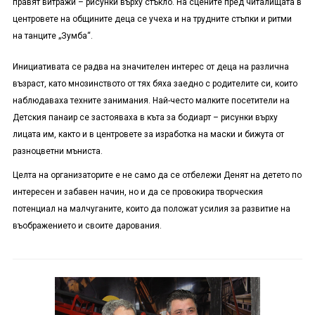
правят витражи – рисунки върху стъкло. На сцените пред читалищата в
центровете на общините деца се учеха и на трудните стъпки и ритми
на танците „Зумба“.
Инициативата се радва на значителен интерес от деца на различна
възраст, като мнозинството от тях бяха заедно с родителите си, които
наблюдаваха техните занимания. Най-често малките посетители на
Детския панаир се застояваха в къта за бодиарт – рисунки върху
лицата им, както и в центровете за изработка на маски и бижута от
разноцветни мъниста.
Целта на организаторите е не само да се отбележи Денят на детето по
интересен и забавен начин, но и да се провокира творческия
потенциал на малчуганите, които да положат усилия за развитие на
въображението и своите дарования.