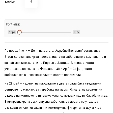
Article:
Font size:
12px
15px
По повод 1 юни – Деня на детето, „Аурубис България“ организира
Втори детски панаир за наследниците на работещите в компанията и
за най-малките жители на Пирдоп и Златица. В инициативата
участваха два екипа на Фондация „Изи Арт“ – София, които
забавляваха в няколко ателиета своите посетители.
На 29 май – неделя, на площадите в двата града бяха създадени
центрове по макиаж, за изработка на маски, бижута, на керамични
съдове на истинско грънчарско колело, меджик нудъл, барабани и др.
В импровизирана архитектурна работилница децата се учеха да
създават от клечки различни геометрични фигури, а на друга – да