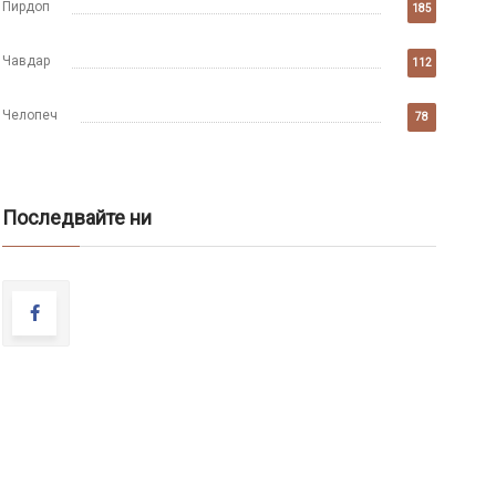
Пирдоп
185
Чавдар
112
Челопеч
78
Последвайте ни