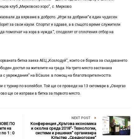
нцов клуб „Мирковско хоро“, с. Мирково.
тказвали да вярваме в доброто. „Игри за добрини“
е един чудесен
орят за свои каузи. Спортът е здраве, а в същото време служители
да помогнат на хора в нужда.”,
споделят от сплотения отбор на
порваната битка заеха АЕЦ
„
Козлодуй
“
, които се бориха за създаването
боден достъп за жителите на града. На трето място застанаха
ца с увреждания” на BCause: в помощ на благотворителността.
и с турнир по волейбол. Той ще се проведе на 13 октомври в
„
Овергаз
ново ще се изправи в битка за първото място.
NEXT POST
ЧОВЕ ПО
Конференция „Кръгова икономика
ете на
и околна среда 2018“- Технологии,
по 1 : 0
системи и решения“ организира
Клъстер „Средногорие“