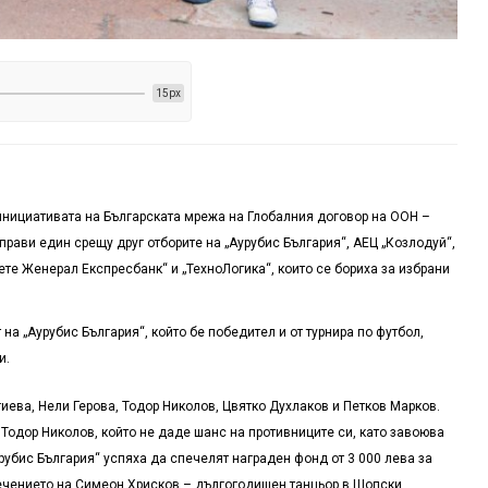
15px
 инициативата на Българската мрежа на Глобалния договор на ООН –
изправи един срещу друг отборите на „Аурубис България“, АЕЦ „Козлодуй“,
те Женерал Експресбанк“ и „ТехноЛогика“, които се бориха за избрани
т
на
„
Аурубис България
“
,
който бе
победител и от турнира по футбол,
и.
гиева, Нели Герова, Тодор Николов, Цвятко Духлаков и Петков Марков.
 Тодор Николов, който не даде шанс на противниците си, като завоюва
рубис България“ успяха да с
печел
я
т награден фонд от 3 000 лева
за
лечението на Симеон Хрисков – дългогодишен танцьор в Шопски