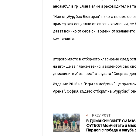
ансамбъл в гр. Елин Пелин и ръководител на та
“Ние от „Аурубис България“ никога не сме се о
пример, как социално отговорни компании, се б
дават всичко от себе си, водени от желанието 
компанията.
Второто място в отборното класиране след ос
на игрище за плажен тенис и волейбол със сво
домакините
„
Софарма
“
с каузата “Спорт за де
Издание 2018 на “Игри за добрини” ще приключ
Арена
“
, София
, където отборът на „Аурубис“ от
PREV POST
В ДОМАКИНСКИТЕ СИ МА
ФУТБОЛ Момчетата и мъж
Пирдоп с победа и загуба с 