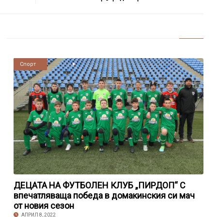
Новини
Спорт
ДЕЦАТА НА ФУТБОЛЕН КЛУБ „ПИРДОП“ С
впечатляваща победа в домакинския си мач
от новия сезон
АПРИЛ 8, 2022