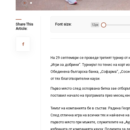
Share This
Font size:
12px
Article:
На 29 септември се проведе третият турнир от
„Игри за добрини“. Турнирът по тенис на корт 
Обединена българска банка, „Софарма“, „Сосие
от тях благотворителни каузи.
Първо място след оспорвана битка зае отбор
ъ
постави
л
начало на програмата през
месец
юн
Тимът на компанията бе в състав: Радина Геор
След отлична игра на всички тях и най-вече на
първото място при мъжете, служителите на „Ау
избраната от компанията кауза: Подкрепа за 