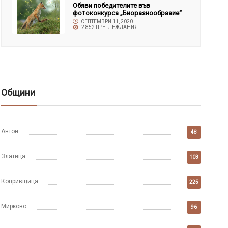
Обяви победителите във
фотоконкурса „Биоразнообразие“
СЕПТЕМВРИ 11, 2020
2 852 ПРЕГЛЕЖДАНИЯ
Общини
Антон
48
Златица
103
Копривщица
225
Мирково
96