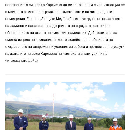
посещението си в село Карлиево да се запознаят и с извършващия се
в момента ремонт на сградата на кметството и на читалищните
помещения. Екип на „Елаците-Мед“ работеше усърдно по полагането
на ламинат и напасване на дограмата на сградата, както и по
обновлението на стаята на кметския наместник. Дейностите са за
сметка изцяло на компанията, която съдейства на общината по
създаването на съвременни условия за работа и предоставяне услуги
на жителите на село Карлиево на кметската институция и на
читалищните дейци.