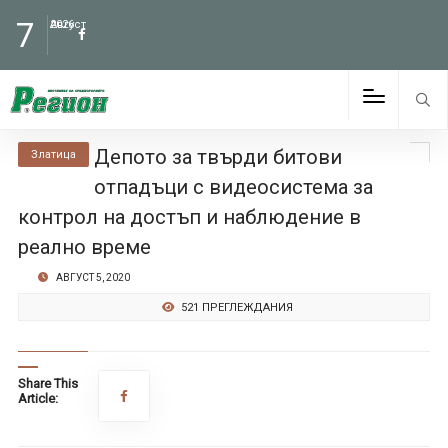
7
Август
2026
Депото за твърди битови
Златица
отпадъци с видеосистема за
контрол на достъп и наблюдение в
реално време
АВГУСТ 5, 2020
521 ПРЕГЛЕЖДАНИЯ
Share This
Article: