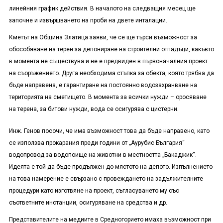
линейния график действия. В началото на следващия месец ще
започне и извършването на проби на двете инталации.
Кметът на Община Златица заяви, че се ще търси възможност за
обособяване на терен за депониране на строителни отпадъци, какъвто
в момента не съществува и не е предвиден в първоначалния проект
на съоръжението. Друга необходима стъпка за обекта, която трябва да
бъде направена, е гарантиране на постоянно водозахранване на
територията на сметището. В момента за всички нужди – оросяване
на терена, за битови нужди, вода се осигурява с цистерни.
Инж. Генов посочи, че има възможност това да бъде направено, като
се използва прокарания преди години от „Аурубис България“
водопровод за водопоище на животни в местността „Бакаджик“.
Идеята е той да бъде продължен до мястото на депото. Изпълнението
на това намерение е свързано с провеждането на задължителните
процедури като изготвяне на проект, съгласуването му със
съответните инстанции, осигуряване на средства и др.
Представителите на медиите в Средногорието имаха възможност при