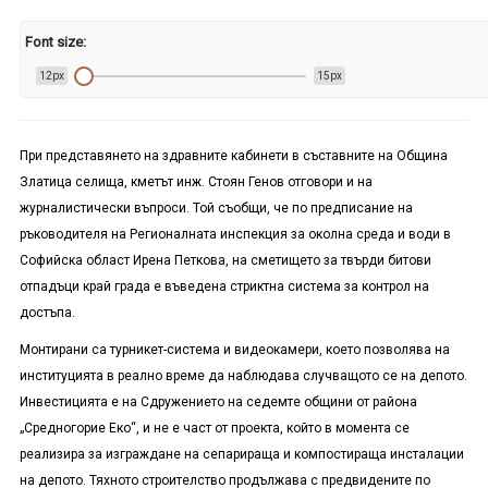
Font size:
12px
15px
При представянето на здравните кабинети в съставните на Община
Златица селища, кметът инж. Стоян Генов отговори и на
журналистически въпроси. Той съобщи, че по предписание на
ръководителя на Регионалната инспекция за околна среда и води в
Софийска област Ирена Петкова, на сметището за твърди битови
отпадъци край града е въведена стриктна система за контрол на
достъпа.
Монтирани са турникет-система и видеокамери, което позволява на
институцията в реално време да наблюдава случващото се на депото.
Инвестицията е на Сдружението на седемте общини от района
„Средногорие Еко“, и не е част от проекта, който в момента се
реализира за изграждане на сепарираща и компостираща инсталации
на депото. Тяхното строителство продължава с предвидените по