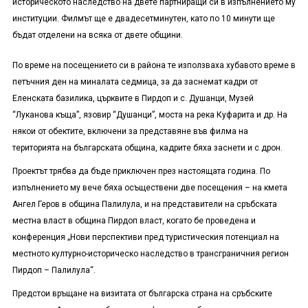
историческото наследство на двете партниращи си в изпълнението му
институции. Филмът ще е двадесетминутен, като по 10 минути ще
бъдат отделени на всяка от двете общини.
По време на посещението си в района те използваха хубавото време в
петъчния ден на миналата седмица, за да заснемат кадри от
Еленската базилика, църквите в Пирдоп и с. Душанци, Музей
“Луканова къща”, язовир “Душанци”, моста на река Куфарита и др. На
някои от обектите, включени за представяне във филма на
територията на българската община, кадрите бяха заснети и с дрон.
Проектът трябва да бъде приключен през настоящата година. По
изпълнението му вече бяха осъществени две посещения – на кмета
Ангел Геров в община Палилула, и на представители на сръбската
местна власт в община Пирдоп власт, когато бе проведена и
конференция „Нови перспективи пред туристическия потенциал на
местното културно-историческо наследство в трансграничния регион
Пирдоп – Палилула“.
Предстои връщане на визитата от българска страна на сръбските