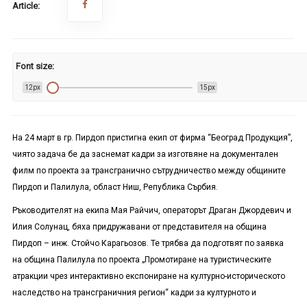
Article:
Font size:
12px
15px
На 24 март в гр. Пирдоп пристигна екип от фирма “Београд Продукция”,
чиято задача бе да заснемат кадри за изготвяне на документален
филм по проекта за трансгранично сътрудничество между общините
Пирдоп и Палилула, област Ниш, Република Сърбия.
Ръководителят на екипа Мая Райчич, операторът Драган Джордевич и
Илия Солунац, бяха придружавани от представителя на община
Пирдоп – инж. Стойчо Карагьозов. Те трябва да подготвят по заявка
на община Палилула по проекта „Промотиране на туристическите
атракции чрез интерактивно експониране на културно-историческото
наследство на трансграничния регион“ кадри за културното и