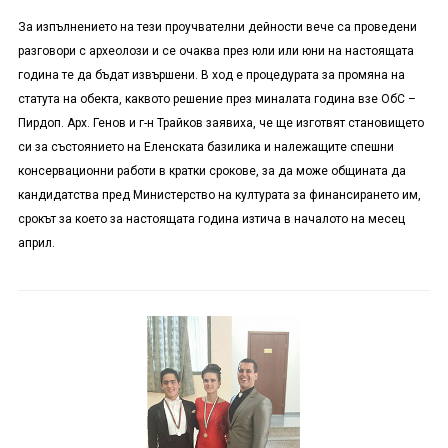
За изпълнението на тези проучвателни дейности вече са проведени
разговори с археолози и се очаква през юли или юни на настоящата
година те да бъдат извършени. В ход е процедурата за промяна на
статута на обекта, каквото решение през миналата година взе ОбС –
Пирдоп. Арх. Генов и г-н Трайков заявиха, че ще изготвят становището
си за състоянието на Еленската базилика и належащите спешни
консервационни работи в кратки срокове, за да може общината да
кандидатства пред Министерство на културата за финансирането им,
срокът за което за настоящата година изтича в началото на месец
април.