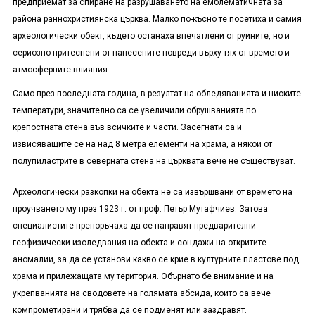
предприемат за спиране на разрушаването на емблематичната за
района раннохристиянска църква. Малко по-късно те посетиха и самия
археологически обект, където останаха впечатлени от руините, но и
сериозно притеснени от нанесените повреди върху тях от времето и
атмосферните влияния.
Само през последната година, в резултат на обледяванията и ниските
температури, значително са се увеличили обрушванията по
крепостната стена във всичките й части. Засегнати са и
извисяващите се на над 8 метра елементи на храма, а някои от
полупиластрите в северната стена на църквата вече не съществуват.
Археологически разкопки на обекта не са извършвани от времето на
проучването му през 1923 г. от проф. Петър Мутафчиев. Затова
специалистите препоръчаха да се направят предварителни
геофизически изследвания на обекта и сондажи на откритите
аномалии, за да се установи какво се крие в културните пластове под
храма и прилежащата му територия. Обърнато бе внимание и на
укрепванията на сводовете на голямата абсида, които са вече
компрометирани и трябва да се подменят или заздравят.