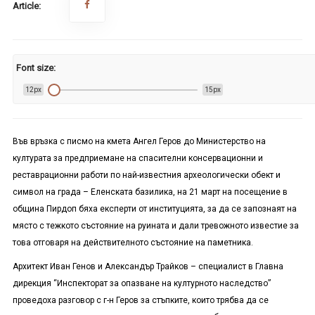
Article:
Font size:
12px
15px
Във връзка с писмо на кмета Ангел Геров до Министерство на
културата за предприемане на спасителни консервационни и
реставрационни работи по най-известния археологически обект и
символ на града – Еленската базилика, на 21 март на посещение в
община Пирдоп бяха експерти от институцията, за да се запознаят на
място с тежкото състояние на руината и дали тревожното известие за
това отговаря на действителното състояние на паметника.
Архитект Иван Генов и Александър Трайков – специалист в Главна
дирекция “Инспекторат за опазване на културното наследство”
проведоха разговор с г-н Геров за стъпките, които трябва да се