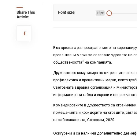
Share This
Font size:
12px
Article:
Във връзка с разпространението на коронавир
превантивни мерки за опазване здравето на св
обществеността“ на компанията.
Дружеството комуникира по вътрешните си кан
профилактика и превантивни мерки, които тряб
Световната здравна организация и Министерст
информационни табла и екрани и непрекъснато
Командировките в дружеството са ограничени
помещенията и коридорите на сградите, съгла
на заболяванията, Стокхолм, 2020.
Осигурени и са налични допълнително дезинфе