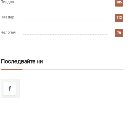
Пирдоп
185
Чавдар
112
Челопеч
78
Последвайте ни