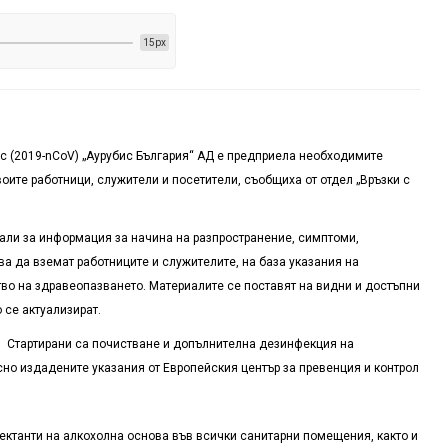
15px
ус (2019-nCoV) „Аурубис България“ АД е предприела необходимите
оите работници, служители и посетители, съобщиха от отдел „Връзки с
али за информация за начина на разпространение, симптоми,
ва да вземат работниците и служителите, на база указания на
во на здравеопазването. Материалите се поставят на видни и достъпни
 се актуализират.
. Стартирани са почистване и допълнителна дезинфекция на
сно издадените указания от Европейския център за превенция и контрол
ктанти на алкохолна основа във всички санитарни помещения, както и