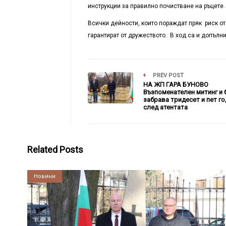
инструкции за правилно почистване на ръцете.
Всички дейности, които пораждат пряк риск о
гарантират от дружеството. В ход са и допълн
PREV POST
НА ЖП ГАРА БУНОВО
Възпоменателен митинг и 
забрава тридесет и пет г
след атентата
Related Posts
Култура
Новини