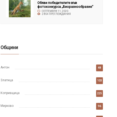
Обяви победителите във
фотоконкурса „Биоразнообразие“
СЕПТЕМВРИ 11, 2020
2 854 ПРЕГЛЕЖДАНИЯ
Общини
Антон
48
Златица
103
Копривщица
225
Мирково
96