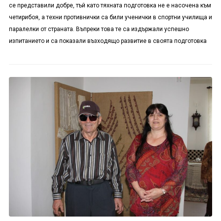
се представили добре, тъй като тяхната подготовка не е насочена към
четирибоя, а техни противнички са били ученички в спортни училища и
паралелки от страната. Въпреки това те са издържали успешно
изпитанието и са показали възходящо развитие в своята подготовка