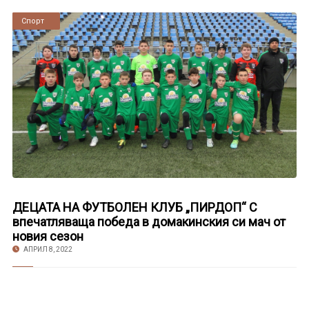
Новини
Спорт
ДЕЦАТА НА ФУТБОЛЕН КЛУБ „ПИРДОП“ С
впечатляваща победа в домакинския си мач от
новия сезон
АПРИЛ 8, 2022