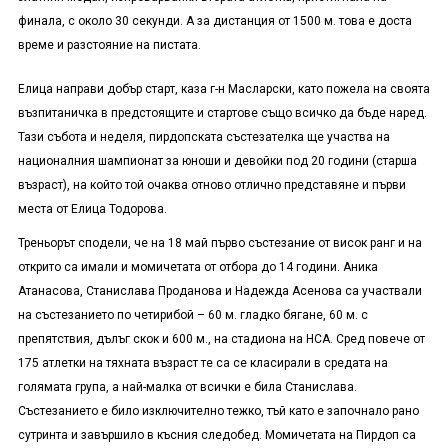
финала, с около 30 секунди. А за дистанция от 1500 м. това е доста
време и разстояние на пистата.
Елица направи добър старт, каза г-н Масларски, като пожела на своята
възпитаничка в предстоящите и стартове също всичко да бъде наред.
Тази събота и неделя, пирдопската състезателка ще участва на
националния шампионат за юноши и девойки под 20 години (старша
възраст), на който той очаква отново отлично представяне и първи
места от Елица Тодорова.
Треньорът сподели, че на 18 май първо състезание от висок ранг и на
открито са имали и момичетата от отбора до 14 години. Аника
Атанасова, Станислава Проданова и Надежда Асенова са участвали
на състезанието по четирибой – 60 м. гладко бягане, 60 м. с
препятствия, дълъг скок и 600 м., на стадиона на НСА. Сред повече от
175 атлетки на тяхната възраст те са се класирали в средата на
голямата група, а най-малка от всички е била Станислава.
Състезанието е било изключително тежко, тъй като е започнало рано
сутринта и завършило в късния следобед. Момичетата на Пирдоп са