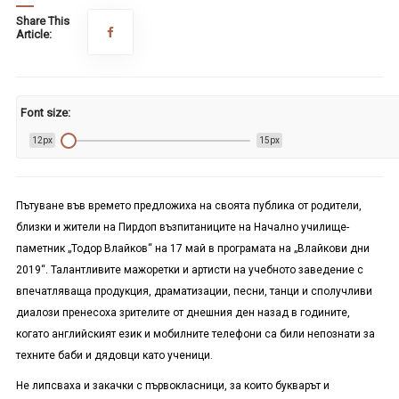
Share This
Article:
Font size:
12px
15px
Пътуване във времето предложиха на своята публика от родители,
близки и жители на Пирдоп възпитаниците на Начално училище-
паметник „Тодор Влайков“ на 17 май в програмата на „Влайкови дни
2019“. Талантливите мажоретки и артисти на учебното заведение с
впечатляваща продукция, драматизации, песни, танци и сполучливи
диалози пренесоха зрителите от днешния ден назад в годините,
когато английският език и мобилните телефони са били непознати за
техните баби и дядовци като ученици.
Не липсваха и закачки с първокласници, за които букварът и