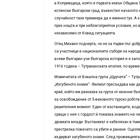
в Копривщица, която е първата извън Община 
истински български град, възвестил началото 
случайност тази премиера да е именно тук. А 
през нощта и при неблагоприятни условия, но 
независимо от Ковид ситуацията.
Отец Михаил подчерта, че не за първи път доб
са участници в националните събори на народ
всеки българин учи българска история и е запо
1916 година – Тутраканската епопея, по време
Момичетата от Вокална група „Щурчета“ – Тутра
„Изгубеното знаме“. Филмът пресъздава как дец
край, който им разказва за група от юначни б
за освобождение от 5-вековното турско робств
решителния момент. Един от въстаниците, воде
среща с нея с гордост ѝ показва знамето на че
двамата млади. Въстаникът е забелязан в тъмн
престрелка повечето са убити и ранени. Оцеля
издирват загубеното знаме. След прожекцията