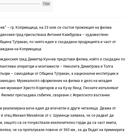
15px
ев“ – гр. Копривщица, на 23 юли се състоя прожекция на филма
жденския град присъстваха Антония Камбурова – художествен
Община Тутракан, по чиято идея е създадена продукцията и част от
граждани на Копривщица.
ожденския град Димитър Кунчев представи филма, който е създаден по
алантливи оператори и монтажисти – Николета Димитрова и Толга
ктьори – самодейци от Община Тутракан, а национални институции и
възмездно. Музикалното оформление на филма е дело на младия
ия музикант Христо Коритаров и на Ку-ку бенд. Песните изпълняват
. Филмът пресъздава събития, свързани с Априлското въстание.
 реализирана вече идея да впечатли и други читалища. Двама от
 ѝ отец Михаил Михайлов от с. Шуменци заявиха, че се радват да
и, защото са се почувствали изключително горди да са част екипа,
еляза, че са пропътували повече от 360 км., за да бъдат на премиерата