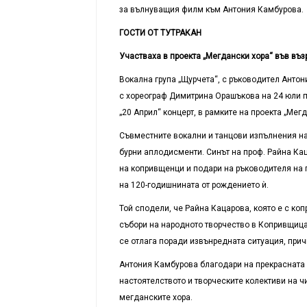
за вълнуващия филм към Антония Камбурова.
ГОСТИ ОТ ТУТРАКАН
Участваха в проекта „Мегдански хора“ във въ
Вокална група „Щурчета“, с ръководител Анто
с хореограф Димитрина Орашъкова на 24 юли п
„20 Април“ концерт, в рамките на проекта „Мегд
Съвместните вокални и танцови изпълнения на
бурни аплодисменти. Синът на проф. Райна Ка
на копривщенци и подари на ръководителя на 
на 120-годишнината от рождението ѝ.
Той сподели, че Райна Кацарова, която е с ко
събори на народното творчество в Копривщица.
се отлага поради извънредната ситуация, прич
Антония Камбурова благодари на прекрасната 
настоятелството и творческите колективи на ч
мегданските хора.