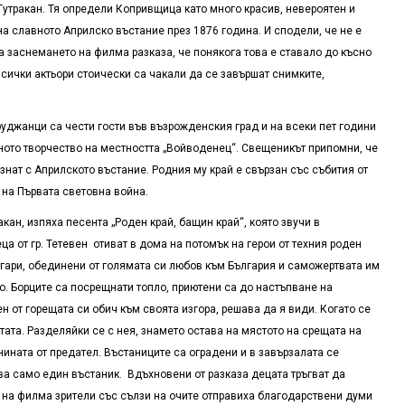
Тутракан. Тя определи Копривщица като много красив, невероятен и
на славното Априлско въстание през 1876 година. И сподели, че не е
за заснемането на филма разказа, че понякога това е ставало до късно
всички актьори стоически са чакали да се завършат снимките,
руджанци са чести гости във възрожденския град и на всеки пет години
ното творчество на местността „Войводенец“. Свещеникът припомни, че
знат с Априлското въстание. Родния му край е свързан със събития от
 на Първата световна война.
кан, изпяха песента „Роден край, бащин край“, която звучи в
а от гр. Тетевен отиват в дома на потомък на герои от техния роден
ългари, обединени от голямата си любов към България и саможертвата им
о. Борците са посрещнати топло, приютени са до настъпване на
н от горещата си обич към своята изгора, решава да я види. Когато се
тата. Разделяйки се с нея, знамето остава на мястото на срещата на
ината от предател. Въстаниците са оградени и в завързалата се
ва само един въстаник. Вдъхновени от разказа децата тръгват да
 на филма зрители със сълзи на очите отправиха благодарствени думи