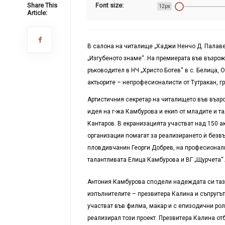
Share This
Font size:
12px
Article:
В салона на читалище „Хаджи Ненчо Д. Палаве
„Изгубеното знаме“. На премиерата във възро
ръководител в НЧ „Христо Ботев“ в с. Белица, 
актьорите – непрофесионалисти от Тутракан, 
Артистичния секретар на читалището във възр
идея на г-жа Камбурова и екип от младите и т
Кантаров. В екранизацията участват над 150 а
организации помагат за реализирането ѝ без
пловдивчанин Георги Добрев, на професионалн
талантливата Елица Камбурова и ВГ „Щурчета“
Антония Камбурова сподели надеждата си тази
изпълнителите – презвитера Калина и съпругът
участват във филма, макар и с епизодични рол
реализирал този проект. Презвитера Калина отб