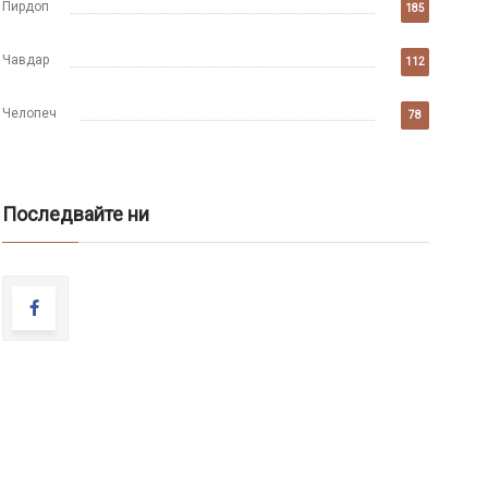
Пирдоп
185
Чавдар
112
Челопеч
78
Последвайте ни