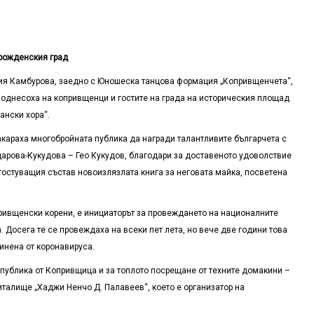
зрожденския град
ния Камбурова, заедно с Юношеска танцова формация „Копривщенчета“,
однесоха на копривщенци и гостите на града на историческия площад
ански хора“.
караха многобройната публика да награди талантливите българчета с
царова-Кукудова – Гео Кукудов, благодари за доставеното удоволствие
гостуващия състав новоизлязлата книга за неговата майка, посветена
привщенски корени, е инициаторът за провеждането на националните
 Досега те се провеждаха на всеки пет лета, но вече две години това
инена от коронавируса.
публика от Копривщица и за топлото посрещане от техните домакини –
италище „Хаджи Ненчо Д. Палавеев“, което е организатор на