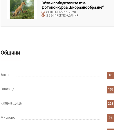
Обяви победителите във
фотоконкурса „Биоразнообразие“
СЕПТЕМВРИ 11, 2020
2 854 ПРЕГЛЕЖДАНИЯ
Общини
Антон
48
Златица
103
Копривщица
225
Мирково
96