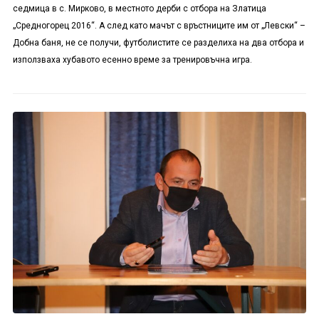
седмица в с. Мирково, в местното дерби с отбора на Златица
„Средногорец 2016“. А след като мачът с връстниците им от „Левски“ –
Добна баня, не се получи, футболистите се разделиха на два отбора и
използваха хубавото есенно време за тренировъчна игра.