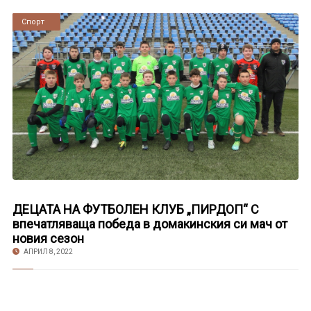
Новини
Спорт
ДЕЦАТА НА ФУТБОЛЕН КЛУБ „ПИРДОП“ С
впечатляваща победа в домакинския си мач от
новия сезон
АПРИЛ 8, 2022