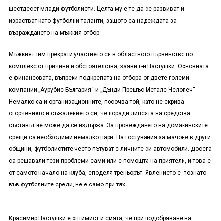
шестдесет млади футболисти. Целта му е те да се развиват и
израстват като футболни таланти, защото са надеждата за
възраждането на мъжкия отбор.
Мъжкият тим прекрати участието си в областното първенство по
комплекс от причини и обстоятелства, заяви г-н Пастушки. Основната
е финансовата, въпреки подкрепата на отбора от двете големи
компании „Аурубис България“ и „Дънди Прешъс Металс Челопеч“.
Немалко са и организационните, посочва той, като не скрива
огорчението и съжалението си, че поради липсата на средства
съставът не може да се издържа. За провеждането на домакинските
срещи са необходими немалко пари. На гостувания за мачове в други
общини, футболистите често пътуват с личните си автомобили. Досега
са решавали тези проблеми сами или с помощта на приятели, и това е
от самото начало на клуба, споделя треньорът. Явлението е познато
във футболните среди, не е само при тях.
Красимир Пастушки е оптимист и смята, че при подобряване на