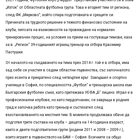
2021 година, Футболен клуб „Пирдоп“ преустанови участието си в зона
„Изток“ от Областната футболна група. Това е вторият тим от региона,
след ФК „Мирково“, който спира подготовката и срещите си.
Причината за трудното решение е тежкото финансово състояние на
клуба, липсата на възможности за провеждане на нормален
тренировъчен процес, на условия за прием на гостуващи тимове, каза
за в. „Регион“ 39-годишният играещ треньор на отбора Красимир
Пастушки.
От началото на създаването на тима през 2014 г. той е в отбора, има
зад себе си участия в седем областни първенства, със започналото
през есента и прекратено след четвъртия кръг. Завършил е спортно
училище в София, по специалността „Футбол“ и треньорска школа към
Българския футболен съюз, като притежава УЕФА „Б“ лиценз. Играл е в
професионални клубове, но като пирдопчанин, се завръща в родния
град и започва работа като треньор и състезател след
възстановяването на местния тим. В момента продължава обаче да
подготвя трите състава на клуба – децата на 14-годишна възраст,
както и двете подготвителни групи (родени 2011 и 2008 – 2009 г.),
които играят в първенството на БАМ – София. Всичките са общо