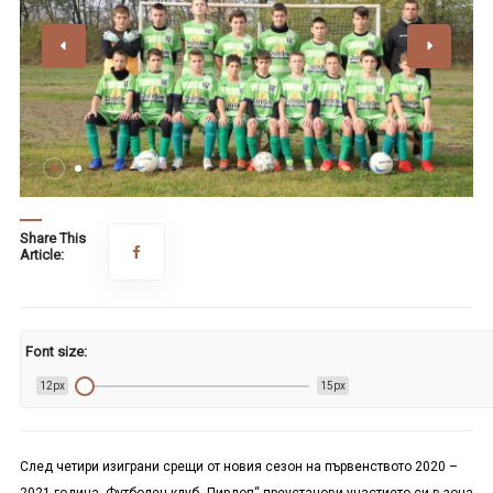
Share This
Article:
Font size:
12px
15px
След четири изиграни срещи от новия сезон на първенството 2020 –