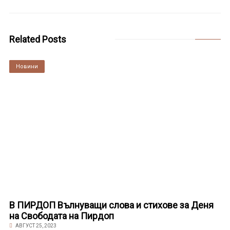
Related Posts
Култура
Новини
В ПИРДОП Вълнуващи слова и стихове за Деня
на Свободата на Пирдоп
АВГУСТ 25, 2023