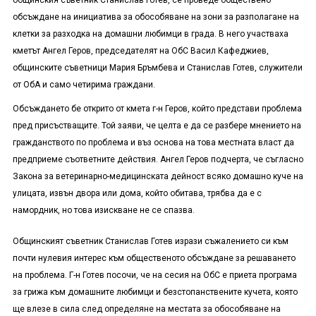
общинския съветник Станислав Готев, се проведе обществено
обсъждане на инициатива за обособяване на зони за разполагане на
клетки за разходка на домашни любимци в града. В него участваха
кметът Ангел Геров, председателят на ОбС Васил Кафеджиев,
общинските съветници Мария Бръмбева и Станислав Готев, служители
от ОбА и само четирима граждани.
Обсъждането бе открито от кмета г-н Геров, който представи проблема
пред присъстващите. Той заяви, че целта е да се разбере мнението на
гражданството по проблема и въз основа на това местната власт да
предприеме съответните действия. Ангел Геров подчерта, че съгласно
Закона за ветеринарно-медицинската дейност всяко домашно куче на
улицата, извън двора или дома, който обитава, трябва да е с
намордник, но това изискване не се спазва.
Общинският съветник Станислав Готев изрази съжалението си към
почти нулевия интерес към общественото обсъждане за решаването
на проблема. Г-н Готев посочи, че на сесия на ОбС е приета програма
за грижа към домашните любимци и безстопанствените кучета, която
ще влезе в сила след определяне на местата за обособяване на