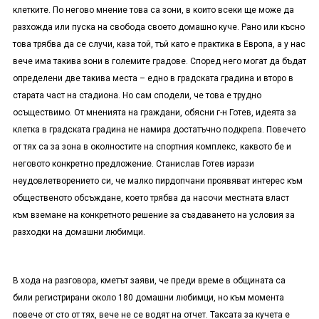
клетките. По негово мнение това са зони, в които всеки ще може да
разхожда или пуска на свобода своето домашно куче. Рано или късно
това трябва да се случи, каза той, тъй като е практика в Европа, а у нас
вече има такива зони в големите градове. Според него могат да бъдат
определени две такива места – едно в градската градина и второ в
старата част на стадиона. Но сам сподели, че това е трудно
осъществимо. От мненията на граждани, обясни г-н Готев, идеята за
клетка в градската градина не намира достатъчно подкрепа. Повечето
от тях са за зона в околностите на спортния комплекс, каквото бе и
неговото конкретно предложение. Станислав Готев изрази
неудовлетворението си, че малко пирдопчани проявяват интерес към
общественото обсъждане, което трябва да насочи местната власт
към вземане на конкретното решение за създаването на условия за
разходки на домашни любимци.
В хода на разговора, кметът заяви, че преди време в общината са
били регистрирани около 180 домашни любимци, но към момента
повече от сто от тях, вече не се водят на отчет. Таксата за кучета е