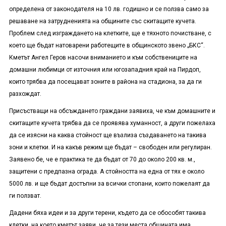
определена от законодателя на 10 лв. годишно и се ползва само за
решаване на затрудненията на общините със скитащите кучета.
Проблем след изграждането на клетките, ще е тяхното почистване, с
което ще бъдат натоварени работещите в общинското звено „БКС“.
Кметът Ангел Геров насочи вниманието и към собствениците на
домашни любимци от източния или югозападния край на Пирдоп,
които трябва да посещават зоните в района на стадиона, за да ги
разхождат.
Присъстващи на обсъждането граждани заявиха, че към домашните и
скитащите кучета трябва да се проявява хуманност, а други пожелаха
да се изясни на каква стойност ще възлиза създаването на такива
зони и клетки. И на какъв режим ще бъдат – свободен или регулиран.
Заявено бе, че е практика те да бъдат от 70 до около 200 кв. м.,
защитени с предпазна ограда. А стойността на една от тях е около
5000 лв. и ще бъдат достъпни за всички стопани, които пожелаят да
ги ползват.
Дадени бяха идеи и за други терени, където да се обособят такива
клетки, на което кметът заяви, че за тези места общината има