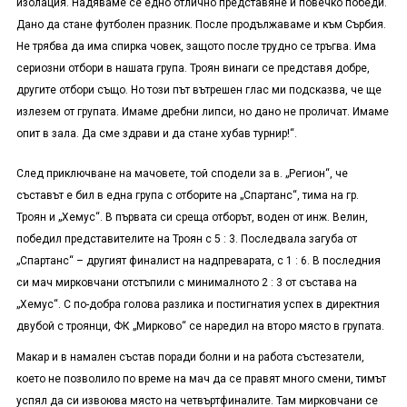
изолация. Надяваме се едно отлично представяне и повечко победи.
Дано да стане футболен празник. После продължаваме и към Сърбия.
Не трябва да има спирка човек, защото после трудно се тръгва. Има
сериозни отбори в нашата група. Троян винаги се представя добре,
другите отбори също. Но този път вътрешен глас ми подсказва, че ще
излезем от групата. Имаме дребни липси, но дано не проличат. Имаме
опит в зала.
Да сме
здрави и да стане хубав турнир!
“
.
След приключване на мачовете, той сподели за в. „Регион“, че
съставът е бил в една група с отборите на „Спартанс“, тима на гр.
Троян и „Хемус“. В първата си среща отборът, воден от инж. Велин,
победил представителите на Троян с 5 : 3. Последвала загуба от
„Спартанс“ – другият финалист на надпреварата, с 1 : 6. В последния
си мач мирковчани отстъпили с минималното 2 : 3 от състава на
„Хемус“. С по-добра голова разлика и постигнатия успех в директния
двубой с троянци, ФК „Мирково“ се наредил на второ място в групата.
Макар и в намален състав поради болни и на работа състезатели,
което не позволило по време на мач да се правят много смени, тимът
успял да си извоюва място на четвъртфиналите. Там мирковчани се