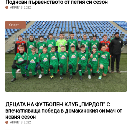
Поднови първенството от петия си сезон
АПРИЛ 8, 2022
Новини
Спорт
ДЕЦАТА НА ФУТБОЛЕН КЛУБ „ПИРДОП“ С
впечатляваща победа в домакинския си мач от
новия сезон
АПРИЛ 8, 2022