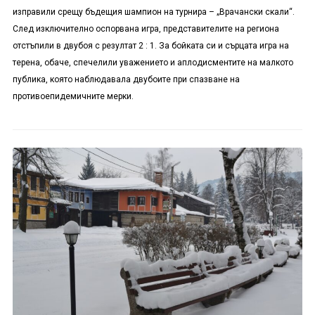
изправили срещу бъдещия шампион на турнира – „Врачански скали“.
След изключително оспорвана игра, представителите на региона
отстъпили в двубоя с резултат 2 : 1. За бойката си и сърцата игра на
терена, обаче, спечелили уважението и аплодисментите на малкото
публика, която наблюдавала двубоите при спазване на
противоепидемичните мерки.