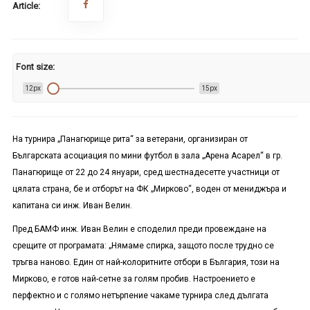
Article:
Font size:
12px
15px
На турнира „Панагюрище рита“ за ветерани, организиран от
Българската асоциация по мини футбол в зала „Арена Асарел“ в гр.
Панагюрище от 22 до 24 януари, сред шестнадесетте участници от
цялата страна, бе и отборът на ФК „Мирково“, воден от мениджъра и
капитана си инж. Иван Велин.
Пред
Б
АМФ
инж.
Иван Велин
е споделил преди провеждане на
срещите от програмата
:
„
Нямаме спирка, защото после трудно се
тръгва наново
.
Един от най-колоритните отбори в България, този на
Мирково, е готов най-сетне за голям пробив. Настроението е
перфектно и с голямо нетърпение чакаме турнира след дългата