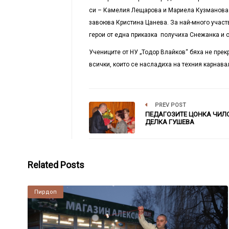
си – Камелия Лещарова и Мариела Кузманова. 
завоюва Кристина Цанева. За най-много участв
герои от една приказка получиха Снежанка и
Учениците от НУ „Тодор Влайков“ бяха не прек
всички, които се насладиха на техния карнава
PREV POST
ПЕДАГОЗИТЕ ЦОНКА ЧИЛ
ДЕЛКА ГУШЕВА
Related Posts
Пирдоп