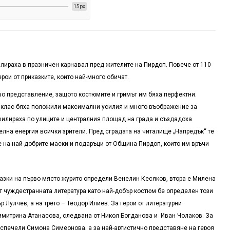
15px
лираха в празничен карнавал пред жителите на Пирдоп. Повече от 110
рои от приказките, които най-много обичат.
о представление, защото костюмите и гримът им бяха перфектни.
и клас бяха положили максимални усилия и много въображение за
илираха по улиците и централния площад на града и създадоха
лна енергия всички зрители. Пред сградата на читалище „Напредък“ те
е на най-добрите маски и подаръци от Община Пирдоп, които им връчи
казки на първо място журито определи Венелин Кесяков, втора е Милена
от чуждестранната литература като най-добър костюм бе определен този
 Лулчев, а на трето – Теодор Илиев. За герои от литературни
имитрина Атанасова, следвана от Никол Богданова и Иван Чолаков. За
 спечели Симона Симеонова, а за най-артистично представяне на героя