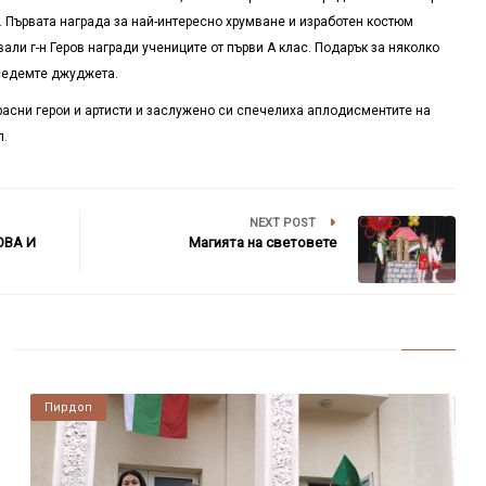
Първата награда за най-интересно хрумване и изработен костюм
али г-н Геров награди учениците от първи А клас. Подарък за няколко
 седемте джуджета.
расни герои и артисти и заслужено си спечелиха аплодисментите на
л.
NEXT POST
ОВА И
Магията на световете
Пирдоп