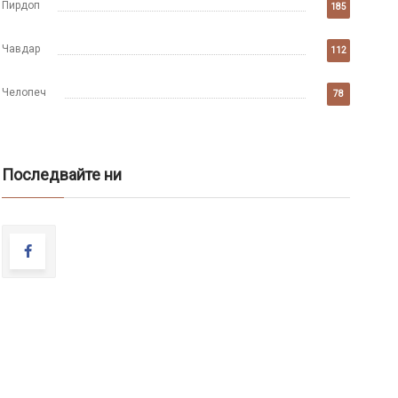
Пирдоп
185
Чавдар
112
Челопеч
78
Последвайте ни