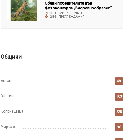
Обяви победителите във
фотоконкурса „Биоразнообразие“
СЕПТЕМВРИ 11, 2020
2 854 ПРЕГЛЕЖДАНИЯ
Общини
Антон
48
Златица
103
Копривщица
225
Мирково
96