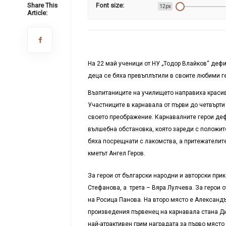
Share This
Font size:
12px
Article:
На 22 май ученици от НУ „Тодор Влайков“ дефи
деца се бяха превъплътили в своите любими ге
Възпитаниците на училището направиха красив
Участниците в карнавала от първи до четвърт
своето преображение. Карнавалните герои деф
вълшебна обстановка, която зареди с положите
бяха посрещнати с лакомства, а притежателит
кметът Ангел Геров.
За герои от български народни и авторски при
Стефанова, а трета – Вяра Лулчева. За герои 
на Росица Панова. На второ място е Александър
произведения първенец на карнавала стана Д
най-атрактивен грим наградата за първо място