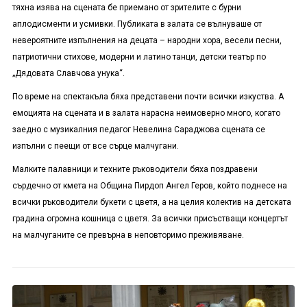
тяхна изява на сцената бе приемано от зрителите с бурни
аплодисменти и усмивки. Публиката в залата се вълнуваше от
невероятните изпълнения на децата – народни хора, весели песни,
патриотични стихове, модерни и латино танци, детски театър по
„Дядовата Славчова унука“.
По време на спектакъла бяха представени почти всички изкуства. А
емоцията на сцената и в залата нарасна неимоверно много, когато
заедно с музикалния педагог Невелина Сараджова сцената се
изпълни с пеещи от все сърце малчугани.
Малките палавници и техните ръководители бяха поздравени
сърдечно от кмета на Община Пирдоп Ангел Геров, който поднесе на
всички ръководители букети с цветя, а на целия колектив на детската
градина огромна кошница с цветя. За всички присъстващи концертът
на малчуганите се превърна в неповторимо преживяване.