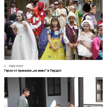
PREV POST
Герои от приказки „на живо“ в Пирдоп