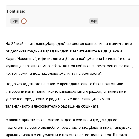
Font size:
12px
15px
На 22 май в читалище„Напредък“ се състоя концертът на малчуганите
от детските градини в град Пирдоп. Възпитаниците на ДГ „Пека и
Карло Чоконяни“, и филиалите й „Снежанка“, „Невена Генчева“ и от с.
Душанци зарадваха многобройната си публика с прекрасен спектакъл,
който премина под надслова „Магията на световете“.
Под ръководството на своите преподаватели те бяха подготвили
интересни изпълнения, които вдъхнаха много радост, оптимизъм и
увереност сред техните родители, че наследниците им са
талантливото и любознателно бъдеще на общината.
Малките артисти бяха положили доста усилия и труд, за да се
подготвят за свето вълшебно представление. Децата пяха, танцуваха,
драматизираха с ентусиазъм и показаха артистична класа. И всяка