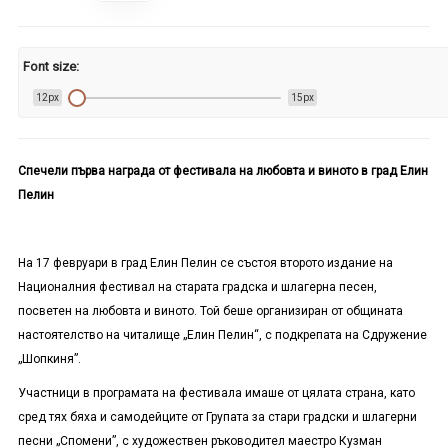
Font size:
12px
15px
Спечели първа награда от фестивала на любовта и виното в град Елин
Пелин
На 17 февруари в град Елин Пелин се състоя второто издание на
Националния фестивал на старата градска и шлагерна песен,
посветен на любовта и виното. Той беше организиран от общината
настоятелство на читалище „Елин Пелин“, с подкрепата на Сдружение
„Шопкиня”.
Участници в програмата на фестивала имаше от цялата страна, като
сред тях бяха и самодейците от Групата за стари градски и шлагерни
песни „Спомени”, с художествен ръководител маестро Кузман