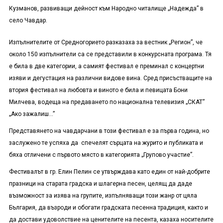
Кузманов, развиващи дейност към Народно читалище „Надежда” в
село Чавдар.
Изпълнителите от Средногорието разказаха за вестник „Регион”, че
около 150 изпълнители са се представили в конкурсната програма. Тя
е била в две категории, а самият фестивал е преминал с концертни
изяви и дегустация на различни видове вина. Сред присъстващите на
втория фестивал на любовта и виното е била и певицата Бони
Милчева, водеща на предаването по национална телевизия „СКАТ”
„Ако зажалиш…”
Представянето на чавдарчани в този фестивал е за първа година, но
заслужено те успяха да спечелят сърцата на журито и публиката и
бяха отличени с първото място в категорията „Групово участие”.
Фестивалът в гр. Елин Пелин се утвърждава като един от най-добрите
празници на старата градска и шлагерна песен, целящ да даде
възможност за изява на групите, изпълняващи този жанр от цяла
България, да възроди и обогати градската песенна традиция, както и
да достави удоволствие на ценителите на песента, казаха носителите