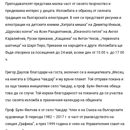
Преподавателят представи малка част от своето творчество и
предизвика интерес у децата. Изложбата е образец от силната
традиция на българската илюстрация. В нея се представят рисунки и
илюстрации на детските книжки „Хитрата мишка” н
а
Димитър Инкьов,
„Щурчово конче” на Асен Разцветников, „Юначното петле” на Ангел
Каралийчев, Руски приказки, „Кащанка” на Антон Чехов, „Червената
шапчица” на Шарл Перо, Приказки на народите и други. Изложбата ще
бъде отворена за посещения до 24 май, всеки ден от 10.00 ч. до 17.00
ч.
Григор Даулов благодари на госта, включил се в инициативата „Месец
на книгата в Община Чавдар” и му връчи плакет. Той отправи покана и
за още такива инициативи село Чавдар, а проф. Буян Филчев обеща
това да се случи. Той изрази благодарност за поканата да се участва
със своята изложба в празничния календар на общината.
Проф. Буян Филчев е от село Чавдар. Член е на Съюза на българските
художници. В периода 1982 – 2017 г. е част от ръководството на
секция „Графика”, а през 1999 година е член на Управителния съвет на