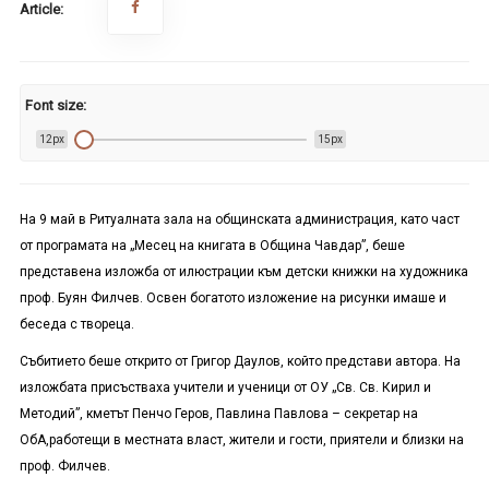
Article:
Font size:
12px
15px
На 9 май в Ритуалната зала на общинската администрация, като част
от програмата на „Месец на книгата в Община Чавдар”, беше
представена изложба от илюстрации към детски книжки на художника
проф. Буян Филчев. Освен богатото изложение на рисунки имаше и
беседа с твореца.
Събитието беше открито от Григор Даулов, който представи автора. На
изложбата присъстваха учители и ученици от ОУ „Св. Св. Кирил и
Методий”, кметът Пенчо Геров, Павлина Павлова – секретар на
ОбА,работещи в местната власт, жители и гости, приятели и близки на
проф. Филчев.