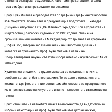
Съюза на българските художници, като неин представител, а след
това е избран и за председател на секцията.
Проф. Буян Филчев е преподавател по графика и графични технологии
във Факултета по начална и предучилищна подготовка – катедра
„Визуални изкуства“ в СУ „Св. Климент Охридски”. Той е управител на
издателство „Български художник” от 1995 година. Член е на
организационния комитет на Международното триенале на графиката
„София ‘
95”
, автор на запазения знак и на цялостния дизайн на
каталога на триеналето. Проф. Буян Филчев е член и на
Специализирания научен съвет по изобразително изкуство към ВАК от
2004 година.
Художникът сподели, че трудно може да се представят книгите,
особено детските, без илюстрациите. Те, заедно с оформлението,
кориците, шрифтовете и цялостния дизайн, спомага за превръщането
им в произведение на изкуството и за по-пълноценното възприятие на
текста.
Присъстващите на изложбата имаха възможността да видят отблизо
избрани илюстрации на проф. Буян Филчев към детски книжки,