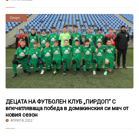
Новини
Спорт
ДЕЦАТА НА ФУТБОЛЕН КЛУБ „ПИРДОП“ С
впечатляваща победа в домакинския си мач от
новия сезон
АПРИЛ 8, 2022