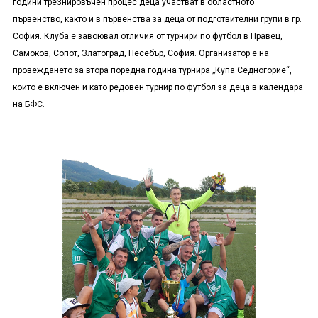
години тре3нировъчен процес деца участват в областното
първенство, както и в първенства за деца от подготвителни групи в гр.
София. Клуба е завоювал отличия от турнири по футбол в Правец,
Самоков, Сопот, Златоград, Несебър, София. Организатор е на
провеждането за втора поредна година турнира „Купа Седногорие“,
който е включен и като редовен турнир по футбол за деца в календара
на БФС.