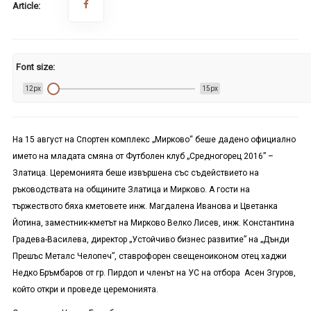
Article:
Font size:
12px
15px
На 15 август на Спортен комплекс „Мирково“ беше дадено официално
името на младата смяна от Футболен клуб „Средногорец 2016” –
Златица. Церемонията беше извършена със съдействието на
ръководствата на общините Златица и Мирково. А гости на
тържеството бяха кметовете инж. Магдалена Иванова и Цветанка
Йотина, заместник-кметът на Мирково Велко Лисев, инж. Константина
Градева-Василева, директор „Устойчиво бизнес развитие” на „Дънди
Прешъс Металс Челопеч”, ставрофорен свещеноиконом отец хаджи
Недко Бръмбаров от гр. Пирдоп и членът на УС на отбора Асен Згуров,
който откри и проведе церемонията.