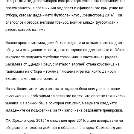
Отец хаджи Недко Бръмбаров извърши тържествената церемония по
отслужването на празничния водосвет и официалното кръщение на
отбора, като му даде името Футболен клуб „Средногорец 2016”. Той
благослови отбора, неговия треньор, всички млади футболисти и
ръководството на тима.
Новопокръстените младежи бяха поздравени от кметовете на двете
общини и официалните гости, като от страна на домакините от Община
Мирково те получиха футболни топки. Инж. Константина Градева-
Василева от „Дънди Прешъс Металс Челопеч” стана кръстница на
талисмана на отбора – голяма плюшена играчка, която да носи
късмет на младите спортисти.
На футболистите и тимовете като подарък бяха осигурени спортни
съоръжения, необходими за развитие на техните спортно-технически
умения. За всички беше осигурен кетъринг, а веднага след като
младежите се подкрепиха, за тях започнаха редовните тренировки.
ФК „Средногорец 2016“ е създаден през 2016, с цел извършване на
обществено полезна дейност в областта на спорта. Само след две