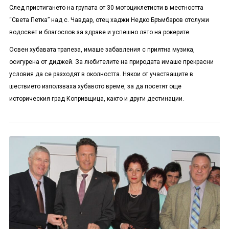
След пристигането на групата от 30 мотоциклетисти в местността
“Света Петка” над с. Чавдар, отец хаджи Недко Бръмбаров отслужи
водосвет и благослов за здраве и успешно лято на рокерите.
Освен хубавата трапеза, имаше забавления с приятна музика,
осигурена от диджей. За любителите на природата имаше прекрасни
условия да се разходят в околността. Някои от участващите в
шествието използваха хубавото време, за да посетят още
историческия град Копривщица, както и други дестинации.