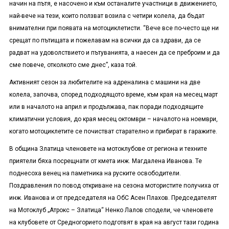
начин на пътя, е насочено и към останалите участници в движението,
най-вече на тези, които ползват возила с четири колела, да бъдат
внимателни при появата на мотоциклетисти. “Вече все по-често ще ни
срещат по пътищата и пожелавам на всички да са здрави, да се
радват на удоволствието и пътуванията, а наесен да се преброим и да
сме повече, отколкото сме днес”, каза той.
Активният сезон за любителите на адреналина с машини на две
колела, започва, според подходящото време, към края на месец март
или в началото на април и продължава, пак поради подходящите
климатични условия, до края месец октомври – началото на ноември,
когато мотоциклетите се почистват старателно и прибират в гаражите.
В община Златица членовете на мотоклубове от региона и техните
приятели бяха посрещнати от кмета инж. Магдалена Иванова. Те
поднесоха венец на паметника на руските освободители.
Поздравления по повод откриване на сезона мотористите получиха от
инж. Иванова и от председателя на ОбС Асен Плахов. Председателят
на Мотоклуб „Атрокс – Златица“ Ненко Лалов сподели, че членовете
на клубовете от Средногорието подготвят в края на август тази година