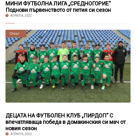
МИНИ ФУТБОЛНА ЛИГА „СРЕДНОГОРИЕ“
Поднови първенството от петия си сезон
АПРИЛ 8, 2022
Новини
Спорт
ДЕЦАТА НА ФУТБОЛЕН КЛУБ „ПИРДОП“ С
впечатляваща победа в домакинския си мач от
новия сезон
АПРИЛ 8, 2022