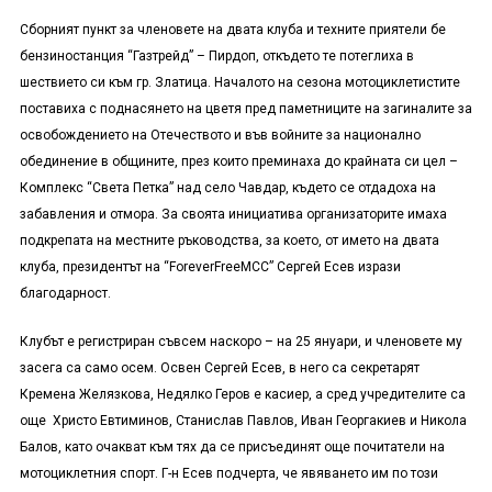
Сборният пункт за членовете на двата клуба и техните приятели бе
бензиностанция “Газтрейд” – Пирдоп, откъдето те потеглиха в
шествието си към гр. Златица. Началото на сезона мотоциклетистите
поставиха с поднасянето на цветя пред паметниците на загиналите за
освобождението на Отечеството и във войните за национално
обединение в общините, през които преминаха до крайната си цел –
Комплекс “Света Петка” над село Чавдар, където се отдадоха на
забавления и отмора. За своята инициатива организаторите имаха
подкрепата на местните ръководства, за което, от името на двата
клуба, президентът на “
Forever
Free
MCC
” Сергей Есев изрази
благодарност.
Клубът е регистриран съвсем наскоро – на 25 януари, и членовете му
засега са само осем. Освен Сергей Есев, в него са секретарят
Кремена Желязкова, Недялко Геров е касиер, а сред учредителите са
още Христо Евтиминов, Станислав Павлов, Иван Георгакиев и Никола
Балов, като очакват към тях да се присъединят още почитатели на
мотоциклетния спорт. Г-н Есев подчерта, че явяването им по този