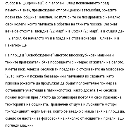
събор в м. „Корминеш“, с. Челопеч. След поклонението пред
паметния знак, предвождани от полицейски автомобил, рокерите
поеха към община Челопеч. По пътя си те се поздравиха с немалко
свои колеги, които пътуваха в обратна на тяхната посока. Сезонът
вече бе открит в Пловдив (22 март) и в София (26 март), а в същия ден
– 2 април, бе началото му и в града на стоте войводи – Сливен, и в
Панагюрище.
На площад “Освобождение” многото висококубикови машини и
техните притежатели бяха посрещнати с интерес от жители на селото.
Кметът инж. Алекси Кесяков ги поздрави с откриването на Мотосезон
`2016, като им пожела безаварийни пътувания из страната, като
призова рокерите да продължат да бъдат положителен пример за
останалите участници в пътникопотока, както досега. Г-н Кесяков
покани всички през лятото да организират по-голям свой празник на
територията на общината. Привлечен от шума и лъскавите мотори
тригодишният Георги Бечев, който бе заедно с мама Таня на площада,
смело се настани за фотосесия на няколко от мощните и привличащи
погледи машини.