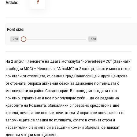
Article:
Font size:
12px
15px
На 2 април членовете на двата мотоклуба “
Forever
Free
MCC
” (Завинаги
свободни МСС) – Челопеч и “
Atrox
MC
” от Златица, както и много техни
приятели от столицата, съседния град Панагюрище и други центрове
от страната, откриха активния сезон за движение по пътищата с
мотоциклети за район Средногорие. В последните години това
приятно, атрактивно и все по-популярно хоби – да се радваш на
красотите на Родината, обикаляйки с превозно средство на две
колела, печели все повече почитатели. И хората се впечатляват от
запомнящите се гледки по пътищата, когато в стегнат строй и
изразителни с визията си в защитни кожени облекла, се движат
десетки мощни мотоциклети.