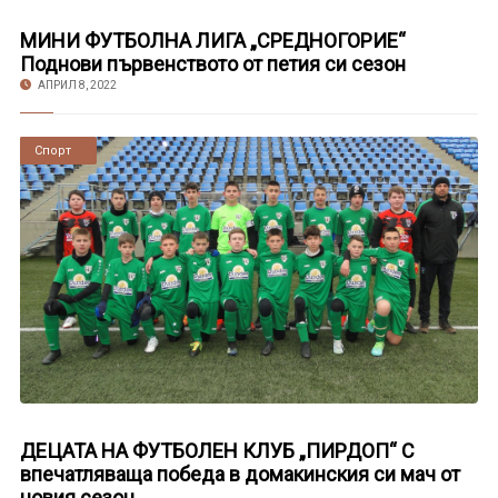
МИНИ ФУТБОЛНА ЛИГА „СРЕДНОГОРИЕ“
Поднови първенството от петия си сезон
АПРИЛ 8, 2022
Новини
Спорт
ДЕЦАТА НА ФУТБОЛЕН КЛУБ „ПИРДОП“ С
впечатляваща победа в домакинския си мач от
новия сезон