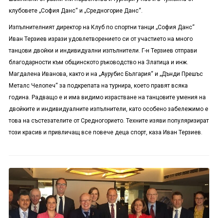
клубовете „София Данс“ и „Средногорие Данс“.
Изпълнителният директор на Клуб по спортни танци „София Данс“
Иван Терзиев изрази удовлетворението си от участието на много
танцови двойки и индивидуални изпълнители. Г-н Терзиев отправи
благодарности към общинското ръководство на Златица и инж.
Магдалена Иванова, както и на „Аурубис България“ и „Дънди Прешъс
Металс Челопеч“ за подкрепата на турнира, което правят всяка
година. Радващо е и има видимо израстване на танцовите умения на
двойките и индивидуалните изпълнители, като особено забележимо е
това на състезателите от Средногорието. Техните изяви популяризират
този красив и привличащ все повече деца спорт, каза Иван Терзиев.