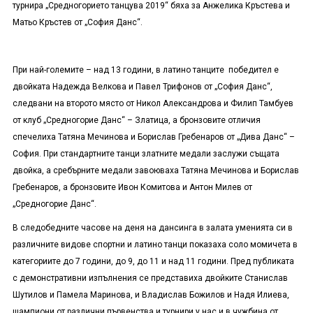
турнира „Средногорието танцува 2019“ бяха за Анжелика Кръстева и
Матьо Кръстев от „София Данс“.
При най-големите – над 13 години, в латино танците победител е
двойката Надежда Велкова и Павел Трифонов от „София Данс“,
следвани на второто място от Никол Александрова и Филип Тамбуев
от клуб „Средногорие Данс“ – Златица, а бронзовите отличия
спечелиха Татяна Мечинова и Борислав Гребенаров от „Дива Данс“ –
София. При стандартните танци златните медали заслужи същата
двойка, а сребърните медали завоюваха Татяна Мечинова и Борислав
Гребенаров, а бронзовите Ивон Комитова и Антон Милев от
„Средногорие Данс“.
В следобедните часове на деня на дансинга в залата уменията си в
различните видове спортни и латино танци показаха соло момичета в
категориите до 7 години, до 9, до 11 и над 11 години. Пред публиката
с демонстративни изпълнения се представиха двойките Станислав
Шутилов и Памела Маринова, и Владислав Божилов и Надя Илиева,
шампиони от различни първенства и турнири у нас и в чужбина от