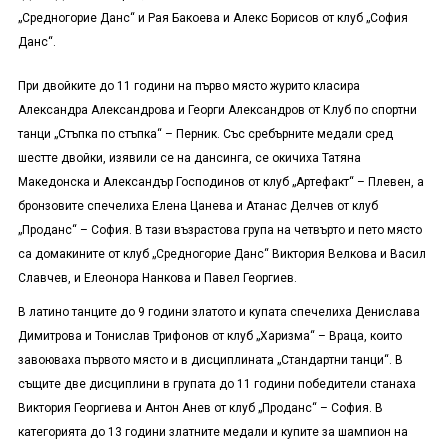
„Средногорие Данс“ и Рая Бакоева и Алекс Борисов от клуб „София
Данс“.
При двойките до 11 години на първо място журито класира
Александра Александрова и Георги Александров от Клуб по спортни
танци „Стъпка по стъпка“ – Перник. Със сребърните медали сред
шестте двойки, изявили се на дансинга, се окичиха Татяна
Македонска и Александър Господинов от клуб „Артефакт“ – Плевен, а
бронзовите спечелиха Елена Цанева и Атанас Делчев от клуб
„Проданс“ – София. В тази възрастова група на четвърто и пето място
са домакините от клуб „Средногорие Данс“ Виктория Велкова и Васил
Славчев, и Елеонора Нанкова и Павел Георгиев.
В латино танците до 9 години златото и купата спечелиха Денислава
Димитрова и Тонислав Трифонов от клуб „Харизма“ – Враца, които
завоюваха първото място и в дисциплината „Стандартни танци“. В
същите две дисциплини в групата до 11 години победители станаха
Виктория Георгиева и Антон Анев от клуб „Проданс“ – София. В
категорията до 13 години златните медали и купите за шампион на