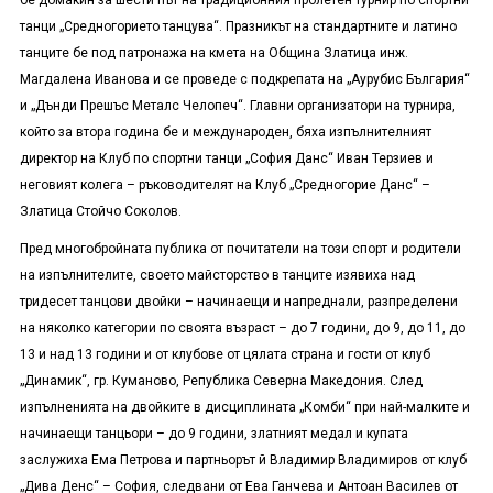
бе домакин за шести път на традиционния пролетен турнир по спортни
танци „Средногорието танцува“. Празникът на стандартните и латино
танците бе под патронажа на кмета на Община Златица инж.
Магдалена Иванова и се проведе с подкрепата на „Аурубис България“
и „Дънди Прешъс Металс Челопеч“. Главни организатори на турнира,
който за втора година бе и международен, бяха изпълнителният
директор на Клуб по спортни танци „София Данс“ Иван Терзиев и
неговият колега – ръководителят на Клуб „Средногорие Данс“ –
Златица Стойчо Соколов.
Пред многобройната публика от почитатели на този спорт и родители
на изпълнителите, своето майсторство в танците изявиха над
тридесет танцови двойки – начинаещи и напреднали, разпределени
на няколко категории по своята възраст – до 7 години, до 9, до 11, до
13 и над 13 години и от клубове от цялата страна и гости от клуб
„Динамик“, гр. Куманово, Република Северна Македония. След
изпълненията на двойките в дисциплината „Комби“ при най-малките и
начинаещи танцьори – до 9 години, златният медал и купата
заслужиха Ема Петрова и партньорът й Владимир Владимиров от клуб
„Дива Денс“ – София, следвани от Ева Ганчева и Антоан Василев от