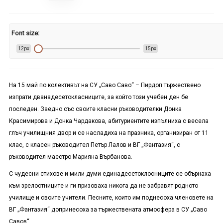
Font size:
12px
15px
На 15 май по колективът на СУ „Саво Саво“ – Пирдоп тържествено
изпрати дванадесетокласниците, за който този учебен ден бе
последен. Заедно със своите класни ръководителки Донка
Красимирова и Донка Чардакова, абитуриентите изпълниха с весела
глъч училищния двор и се насладиха на празника, организиран от 11
клас, с класен ръководител Петър Лалов и ВГ „Фантазия“, с
ръководител маестро Марияна Върбанова.
С чудесни стихове и мили думи единадесетоклосниците се обърнаха
към зрелостниците и ги призоваха никога да не забравят родното
училище и своите учители. Песните, които им поднесоха членовете на
ВГ „Фантазия“ допринесоха за тържествената атмосфера в СУ „Саво
Савов“.