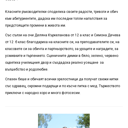
Класните ръководителки споделиха своите радости, тревоги и обич
към абитуриентите, дадоха им последни топли напътствия за
предстоящите промени в живота им.
Със сълзи на очи Деляна Къркеланова от 12 а клас и Симона Дечева
от 12 б клас благодариха на класните си, на преподавателите си, на
класовете си за обичта и партньорството, за уроците и наградите, за
усмивките и търпението. Сценичните димки в бяло, зелено, червено
оцветиха училищния двор и създадоха реално усещане за
вълшебство и родолюбие.
Спазен беше и обичаят всички зрелостници да получат свежи китки
със здравец, скромни подаръци и по късче питка с мед. Тържеството
приключи с народно хоро и много фотосесии.