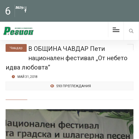
6
Август
2026
В ОБЩИНА ЧАВДАР Пети
Чавдар
национален фестивал „От небето
идва любовта”
МАЙ 31, 2018
593 ПРЕГЛЕЖДАНИЯ