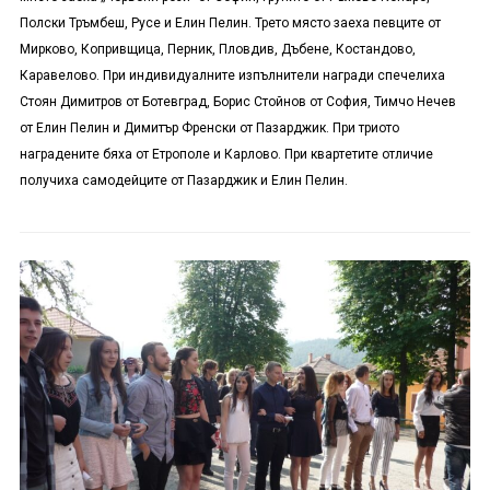
Полски Тръмбеш, Русе и Елин Пелин. Трето място заеха певците от
Мирково, Копривщица, Перник, Пловдив, Дъбене, Костандово,
Каравелово. При индивидуалните изпълнители награди спечелиха
Стоян Димитров от Ботевград, Борис Стойнов от София, Тимчо Нечев
от Елин Пелин и Димитър Френски от Пазарджик. При триото
наградените бяха от Етрополе и Карлово. При квартетите отличие
получиха самодейците от Пазарджик и Елин Пелин.