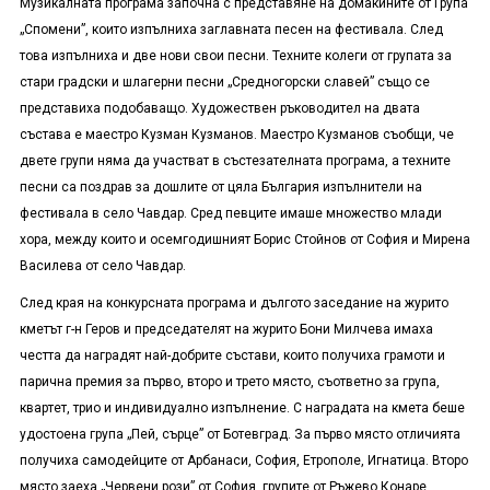
Музикалната програма започна с представяне на домакините от Група
„Спомени”, които изпълниха заглавната песен на фестивала. След
това изпълниха и две нови свои песни. Техните колеги от групата за
стари градски и шлагерни песни „Средногорски славей” също се
представиха подобаващо. Художествен ръководител на двата
състава е маестро Кузман Кузманов. Маестро Кузманов съобщи, че
двете групи няма да участват в състезателната програма, а техните
песни са поздрав за дошлите от цяла България изпълнители на
фестивала в село Чавдар. Сред певците имаше множество млади
хора, между които и осемгодишният Борис Стойнов от София и Мирена
Василева от село Чавдар.
След края на конкурсната програма и дългото заседание на журито
кметът г-н Геров и председателят на журито Бони Милчева имаха
честта да наградят най-добрите състави, които получиха грамоти и
парична премия за първо, второ и трето място, съответно за група,
квартет, трио и индивидуално изпълнение. С наградата на кмета беше
удостоена група „Пей, сърце” от Ботевград. За първо място отличията
получиха самодейците от Арбанаси, София, Етрополе, Игнатица. Второ
място заеха „Червени рози” от София, групите от Ръжево Конаре,