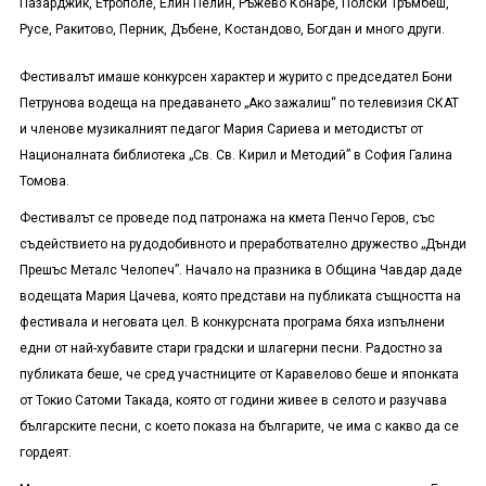
Пазарджик, Етрополе, Елин Пелин, Ръжево Конаре, Полски Тръмбеш,
Русе, Ракитово, Перник, Дъбене, Костандово, Богдан и много други.
Фестивалът имаше конкурсен характер и журито с председател Бони
Петрунова водеща на предаването „Ако зажалиш“ по телевизия СКАТ
и членове музикалният педагог Мария Сариева и методистът от
Националната библиотека „Св. Св. Кирил и Методий” в София Галина
Томова.
Фестивалът се проведе под патронажа на кмета Пенчо Геров, със
съдействието на рудодобивното и преработвателно дружество „Дънди
Прешъс Металс Челопеч”. Начало на празника в Община Чавдар даде
водещата Мария Цачева, която представи на публиката същността на
фестивала и неговата цел. В конкурсната програма бяха изпълнени
едни от най-хубавите стари градски и шлагерни песни. Радостно за
публиката беше, че сред участниците от Каравелово беше и японката
от Токио Сатоми Такада, която от години живее в селото и разучава
българските песни, с което показа на българите, че има с какво да се
гордеят.