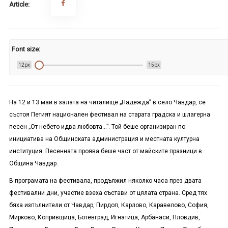
Article:
Font size:
12px
15px
На 12 и 13 май в залата на читалище „Надежда” в село Чавдар, се
състоя Петият национален фестивал на старата градска и шлагерна
песен „От небето идва любовта…”. Той беше организиран по
инициатива на Общинската администрация и местната културна
институция. Песенната проява беше част от майските празници в
Община Чавдар.
В програмата на фестивала, продължил няколко часа през двата
фестивални дни, участие взеха състави от цялата страна. Сред тях
бяха изпълнители от Чавдар, Пирдоп, Карлово, Каравелово, София,
Мирково, Копривщица, Ботевград, Игнатица, Арбанаси, Пловдив,