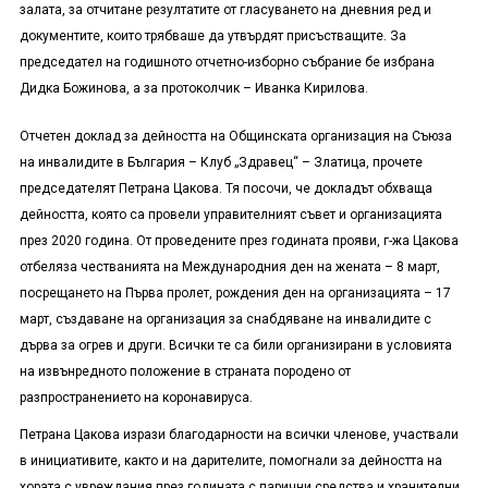
залата, за отчитане резултатите от гласуването на дневния ред и
документите, които трябваше да утвърдят присъстващите. За
председател на годишното отчетно-изборно събрание бе избрана
Дидка Божинова, а за протоколчик – Иванка Кирилова.
Отчетен доклад за дейността на Общинската организация на Съюза
на инвалидите в България – Клуб „Здравец“ – Златица, прочете
председателят Петрана Цакова. Тя посочи, че докладът обхваща
дейността, която са провели управителният съвет и организацията
през 2020 година. От проведените през годината прояви, г-жа Цакова
отбеляза честванията на Международния ден на жената – 8 март,
посрещането на Първа пролет, рождения ден на организацията – 17
март, създаване на организация за снабдяване на инвалидите с
дърва за огрев и други. Всички те са били организирани в условията
на извънредното положение в страната породено от
разпространението на коронавируса.
Петрана Цакова изрази благодарности на всички членове, участвали
в инициативите, както и на дарителите, помогнали за дейността на
хората с увреждания през годината с парични средства и хранителни