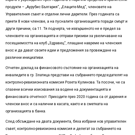
продукти – „Аурубис България“, „Елаците-Мед“, членовете на
Управителния съвет и отделни лични дарители. През годината са
приети 8 нови членове, а на пусналите организацията поради смърт и
други причини, са 11. Тя подчерта, че извършеното не е предел за
членовете на организацията и отправи призиви за увеличаване на
посещаемостта на клуб „Здравец“, плащане навреме на членския
внос и да дават своите идеи и предложения за провеждане на
различни инициативи.
Отчетен доклад за финансовото състояние на организацията на
инвалидите в гр. Златица представи на събранието председателят на
контролно-ревизионната комисия Розета Кулинова. Та посочи, че са
спазени всички изисквания за водене на документацията и
финансовата отчетност. Приходите през 2020 година са от дарения и
членски внос и са налични в касата, както и в сметката на
организацията в банка.
След обсъждане на двата документа, бяха избрани нов управителен
съвет, контролно-ревизионна комисия и делегат за събранието на