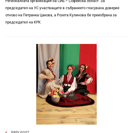
Регионалната организация на СИБ – Софийска област. За
председател на УС участващите в събранието гласуваха доверие
отново на Петранка Цакова, а Розета Кулинова бе преизбрана за
председател на КРК.
PREV POST