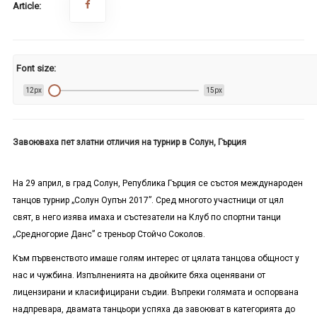
Article:
Font size:
12px
15px
Завоюваха пет златни отличия на турнир в Солун, Гърция
На 29 април, в град Солун, Република Гърция се състоя международен
танцов турнир „Солун Oупън 2017”. Сред многото участници от цял
свят, в него изява имаха и състезатели на Клуб по спортни танци
„Средногорие Данс” с треньор Стойчо Соколов.
Към първенството имаше голям интерес от цялата танцова общност у
нас и чужбина. Изпълненията на двойките бяха оценявани от
лицензирани и класифицирани съдии. Въпреки голямата и оспорвана
надпревара, двамата танцьори успяха да завоюват в категорията до