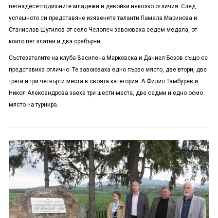
петнадесетгодишните младежи и девойки няколко отличия. След
успешното си представяне изявените таланти Памела Маринова и
Станислав Шутилов от село Челопеч завоюваха седем медала, от
които пет златни и два сребърни.
Състезателите на клуба Василена Марковска и Даниел Бозов също се
представиха отлично. Те завоюваха едно първо място, две втори, две
трети и три четвърти места в своята категория. А Филип Тамбурев и
Никол Александрова заеха три шести места, две седми и едно осмо
място на турнира.