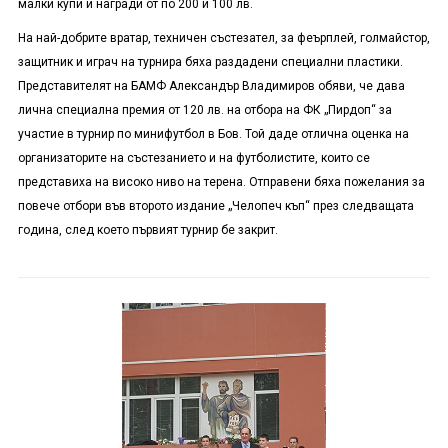
малки купи и награди от по 200 и 100 лв.
На най-добрите вратар, техничен състезател, за феърплей, голмайстор,
защитник и играч на турнира бяха раздадени специални пластики.
Представителят на БАМФ Александър Владимиров обяви, че дава
лична специална премия от 120 лв. на отбора на ФК „Пирдоп“ за
участие в турнир по минифутбол в Бов. Той даде отлична оценка на
организаторите на състезанието и на футболистите, които се
представиха на високо ниво на терена. Отправени бяха пожелания за
повече отбори във второто издание „Челопеч къп“ през следващата
година, след което първият турнир бе закрит.