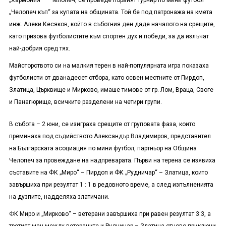
„Хармония“ – Челопеч, се проведе първият турнир по мини футбол
„Челопеч къп“ за купата на общината. Той бе под патронажа на кмета
инж. Алеки Кесяков, който в съботния ден даде началото на срещите,
като призова футболистите към спортен дух и победи, за да излъчат
най-добрия сред тях.
Майсторството си на малкия терен в най-популярната игра показаха
футболисти от дванадесет отбора, като освен местните от Пирдоп,
Златица, Църквище и Мирково, имаше тимове от гр. Лом, Враца, Своге
и Панагюрище, всичките разделени на четири групи.
В събота – 2 юни, се изиграха срещите от груповата фаза, които
преминаха под съдийството Александър Владимиров, представител
на Българската асоциация по мини футбол, партньор на Община
Челопеч за провеждане на надпреварата. Първи на терена се изявиха
съставите на ФК „Миро“ – Пирдоп и ФК „Рудничар“ – Златица, които
завършиха при резултат 1 : 1 в редовното време, а след изпълненията
на дузпите, надделяха златичани.
ФК Миро и „Мирково“ – ветерани завършиха при равен резултат 3:3, а