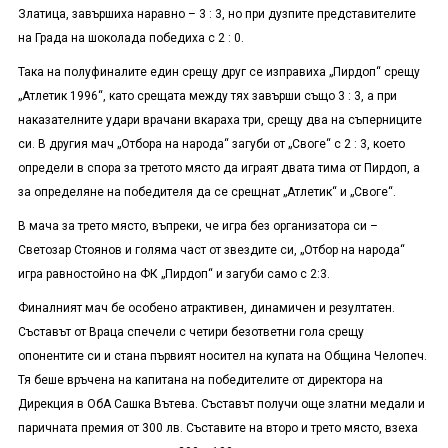
Златица, завършиха наравно – 3 : 3, но при дузпите представителите
на Града на шоколада победиха с 2 : 0.
Така на полуфиналите един срещу друг се изправиха „Пирдоп“ срещу
„Атлетик 1996“, като срещата между тях завърши също 3 : 3, а при
наказателните удари врачани вкараха три, срещу два на съперниците
си. В другия мач „Отбора на народа“ загуби от „Своге“ с 2 : 3, което
определи в спора за третото място да играят двата тима от Пирдоп, а
за определяне на победителя да се срещнат „Атлетик“ и „Своге“.
В мача за трето място, въпреки, че игра без организатора си –
Светозар Стоянов и голяма част от звездите си, „Отбор на народа“
игра равностойно на ФК „Пирдоп“ и загуби само с 2:3.
Финалният мач бе особено атрактивен, динамичен и резултатен.
Съставът от Враца спечели с четири безответни гола срещу
опонентите си и стана първият носител на купата на Община Челопеч.
Тя беше връчена на капитана на победителите от директора на
Дирекция в ОбА Сашка Вътева. Съставът получи още златни медали и
паричната премия от 300 лв. Съставите на второ и трето място, взеха