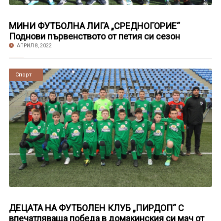
МИНИ ФУТБОЛНА ЛИГА „СРЕДНОГОРИЕ“
Поднови първенството от петия си сезон
АПРИЛ 8, 2022
Новини
Спорт
ДЕЦАТА НА ФУТБОЛЕН КЛУБ „ПИРДОП“ С
впечатляваща победа в домакинския си мач от