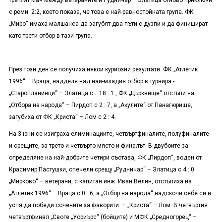
третият мач между ветераните и Рудничар – Златица отново приключи
с реми 2:2, което показа, че това е най-равностойната група. ФК
„Миро“ имаха малшанса да загубят два пъти с дузпи и да финишират
като трети отбор в тази група.
През този ден се получиха някои куриозни резултати. ФК „Атлетик
1996“ – Враца, надделя над най-младия отбор в турнира -
„Старопланинци“ – Златица с… 18 : 1., ФК „Църквище“ отстъпи на
„Отбора на народа“ – Пирдоп с 2 : 7, а „Акулите“ от Панагюрище,
загубиха от ФК „Криста“ – Лом с 2 : 4.
На 3 юни се изиграха елиминациите, четвъртфиналите, полуфиналите
и срещите, за трето и четвърто място и финалът. В двубоите за
определяне на най-добрите четири състава, ФК „Пирдоп“, воден от
Красимир Пастушки, спечели срещу „Рудничар“ – Златица с 4 : 0.
„Мирково“ – ветерани, с капитан инж. Иван Велин, отстъпиха на
„Атлетик 1996“ – Враца с 0 : 6, а „Отбор на народа“ надскочи себе си и
успя да победи сочените за фаворити – „Криста“ – Лом. В четвъртия
четвъртфинал „Своге „Уориърс“ (бойците) и МФК „Средногорец“ –