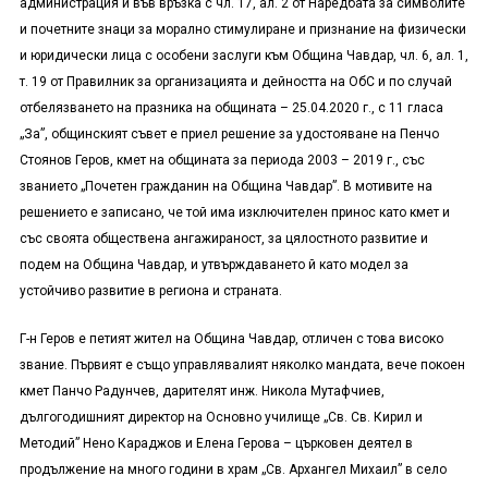
администрация и във връзка с чл. 17, ал. 2 от Наредбата за символите
и почетните знаци за морално стимулиране и признание на физически
и юридически лица с особени заслуги към Община Чавдар, чл. 6, ал. 1,
т. 19 от Правилник за организацията и дейността на ОбС и по случай
отбелязването на празника на общината – 25.04.2020 г., с 11 гласа
„За”, общинският съвет е приел решение за удостояване на Пенчо
Стоянов Геров, кмет на общината за периода 2003 – 2019 г., със
званието „Почетен гражданин на Община Чавдар”. В мотивите на
решението е записано, че той има изключителен принос като кмет и
със своята обществена ангажираност, за цялостното развитие и
подем на Община Чавдар, и утвърждаването й като модел за
устойчиво развитие в региона и страната.
Г-н Геров е петият жител на Община Чавдар, отличен с това високо
звание. Първият е също управлявалият няколко мандата, вече покоен
кмет Панчо Радунчев, дарителят инж. Никола Мутафчиев,
дългогодишният директор на Основно училище „Св. Св. Кирил и
Методий” Нено Караджов и Елена Герова – църковен деятел в
продължение на много години в храм „Св. Архангел Михаил” в село