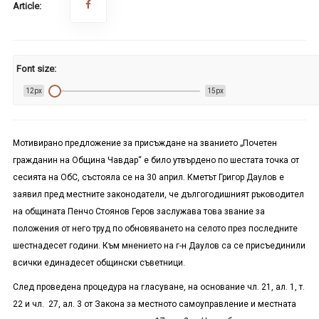
Article:
Font size:
12px
15px
Мотивирано предложение за присъждане на званието „Почетен
гражданин на Община Чавдар“ е било утвърдено по шестата точка от
сесията на ОбС, състояла се на 30 април. Кметът Григор Даулов е
заявил пред местните законодатели, че дългогодишният ръководител
на общината Пенчо Стоянов Геров заслужава това звание за
положения от него труд по обновяването на селото през последните
шестнадесет години. Към мнението на г-н Даулов са се присъединили
всички единадесет общински съветници.
След проведена процедура на гласуване, на основание чл. 21, ал. 1, т.
22 и чл. 27, ал. 3 от Закона за местното самоуправление и местната