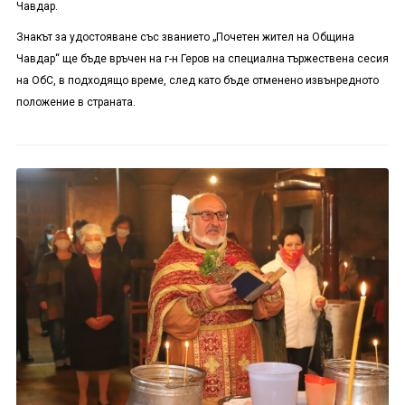
Чавдар.
Знакът за удостояване със званието „Почетен жител на Община
Чавдар“ ще бъде връчен на г-н Геров на специална тържествена сесия
на ОбС, в подходящо време, след като бъде отменено извънредното
положение в страната.