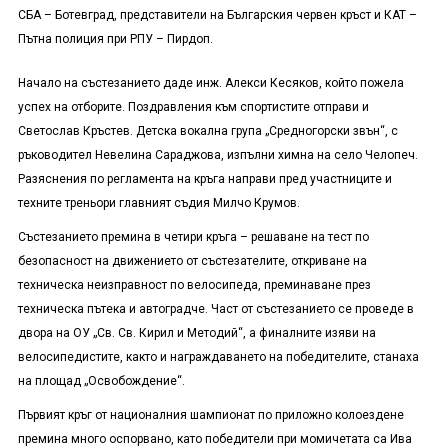
СБА – Ботевград, представители на Българския червен кръст и КАТ –
Пътна полиция при РПУ – Пирдоп.
Начало на състезанието даде инж. Алекси Кесяков, който пожела
успех на отборите. Поздравления към спортистите отправи и
Светослав Кръстев. Детска вокална група „Средногорски звън“, с
ръководител Невелина Сараджова, изпълни химна на село Челопеч.
Разяснения по регламента на кръга направи пред участниците и
техните треньори главният съдия Милчо Крумов.
Състезанието премина в четири кръга – решаване на тест по
безопасност на движението от състезателите, откриване на
техническа неизправност по велосипеда, преминаване през
техническа пътека и автоградче. Част от състезанието се проведе в
двора на ОУ „Св. Св. Кирил и Методий“, а финалните изяви на
велосипедистите, както и награждаването на победителите, станаха
на площад „Освобождение“.
Първият кръг от националния шампионат по приложно колоездене
премина много оспорвано, като победители при момичетата са Ива