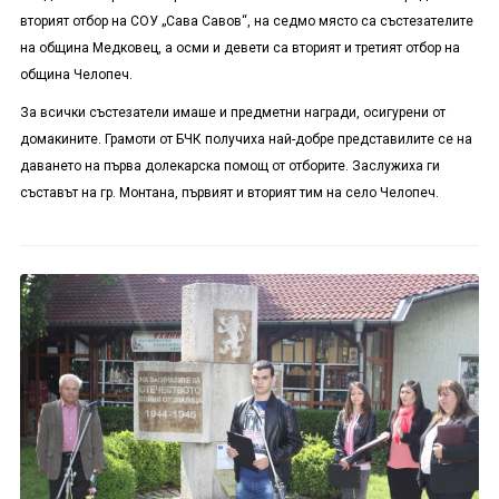
вторият отбор на СОУ „Сава Савов“, на седмо място са състезателите
на община Медковец, а осми и девети са вторият и третият отбор на
община Челопеч.
За всички състезатели имаше и предметни награди, осигурени от
домакините. Грамоти от БЧК получиха най-добре представилите се на
даването на първа долекарска помощ от отборите. Заслужиха ги
съставът на гр. Монтана, първият и вторият тим на село Челопеч.