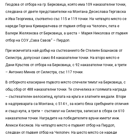
Гиздова от отбора на гр. Берковица, която има 109 наказателни точки,
следвана от двете представителки на Монтана Десислава Герговска
и Ива Георгиева, съответно със 115 и 119 точки. На четвърто място се
нареди Гергана Кривиралчева от първия отбор на Челопеч, пета е
Валери Желязкова от Берковица, а шеста – Мария Николова от първия
отбор на СОУ „Сава Савов“ – Пирдоп.
При момчетата най-добър на състезанието бе Стелиян Бошнаков от
Силистра, допуснал само 84 наказателни точки. На второ място е
Дани Кръстев от отбора на Берковица, с 92 наказателни точки, а трети
– Антонио Минев от Силистра, със 117 точки.
В отборното класиране първото място спечели тимът на Берковица, с
общ сбор от 488 наказателни точки. Те спечелиха и голямата награда
– състезателен велосипед, купата на кръга и златните медали. Втори
в надпреварата са Монтана, с 514 т., за които бяха сребърните отличия
и също купа, а трети – съставът на Силистра, записал в сбора си 610
наказателни точки. Наградите на победителите връчи кметът инж.
Алекси Кесяков. На четвърто място е първият отбор на Пирдоп,
следван от първия отбор на Челопеч. На шесто място се нареди