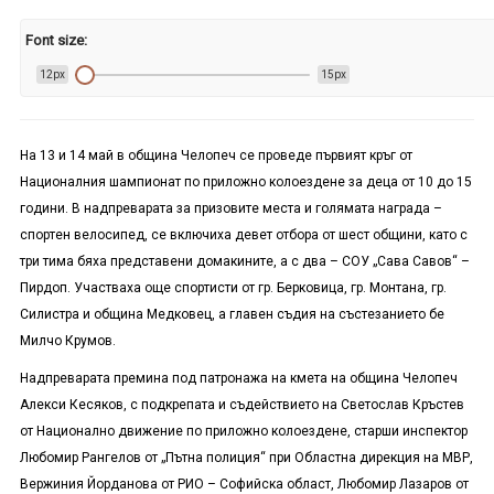
Font size:
12px
15px
На 13 и 14 май в община Челопеч се проведе първият кръг от
Националния шампионат по приложно колоездене за деца от 10 до 15
години. В надпреварата за призовите места и голямата награда –
спортен велосипед, се включиха девет отбора от шест общини, като с
три тима бяха представени домакините, а с два – СОУ „Сава Савов“ –
Пирдоп. Участваха още спортисти от гр. Берковица, гр. Монтана, гр.
Силистра и община Медковец, а главен съдия на състезанието бе
Милчо Крумов.
Надпреварата премина под патронажа на кмета на община Челопеч
Алекси Кесяков, с подкрепата и съдействието на Светослав Кръстев
от Национално движение по приложно колоездене, старши инспектор
Любомир Рангелов от „Пътна полиция“ при Областна дирекция на МВР,
Вержиния Йорданова от РИО – Софийска област, Любомир Лазаров от