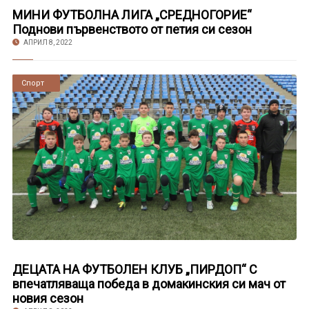
МИНИ ФУТБОЛНА ЛИГА „СРЕДНОГОРИЕ“
Поднови първенството от петия си сезон
АПРИЛ 8, 2022
Новини
Спорт
ДЕЦАТА НА ФУТБОЛЕН КЛУБ „ПИРДОП“ С
впечатляваща победа в домакинския си мач от
новия сезон