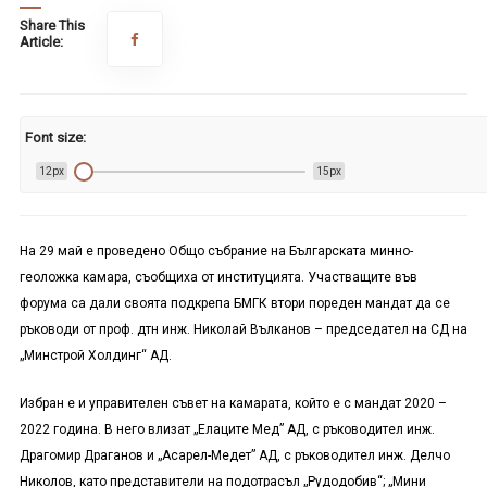
Share This
Article:
Font size:
12px
15px
На 29 май е проведено Общо събрание на Българската минно-
геоложка камара, съобщиха от институцията. Участващите във
форума са дали своята подкрепа БМГК втори пореден мандат да се
ръководи от проф. дтн инж. Николай Вълканов – председател на СД на
„Минстрой Холдинг“ АД.
Избран е и управителен съвет на камарата, който е с мандат 2020 –
2022 година. В него влизат „Елаците Мед” АД, с ръководител инж.
Драгомир Драганов и „Асарел-Медет” АД, с ръководител инж. Делчо
Николов, като представители на подотрасъл „Рудодобив“; „Мини