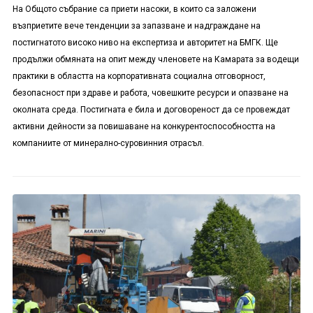
На Общото събрание са приети насоки, в които са заложени
възприетите вече тенденции за запазване и надграждане на
постигнатото високо ниво на експертиза и авторитет на БМГК. Ще
продължи обмяната на опит между членовете на Камарата за водещи
практики в областта на корпоративната социална отговорност,
безопасност при здраве и работа, човешките ресурси и опазване на
околната среда. Постигната е била и договореност да се провеждат
активни дейности за повишаване на конкурентоспособността на
компаниите от минерално-суровинния отрасъл.