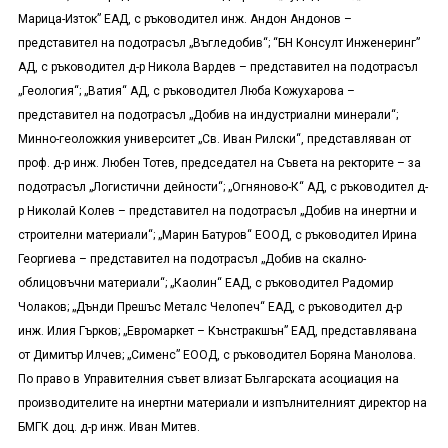
Марица-Изток” ЕАД, с ръководител инж. Андон Андонов –
представител на подотрасъл „Въгледобив“; “БН Консулт Инженеринг”
АД, с ръководител д-р Никола Вардев – представител на подотрасъл
„Геология“; „Ватия“ АД, с ръководител Люба Кожухарова –
представител на подотрасъл „Добив на индустриални минерали“;
Минно-геоложкия университет „Св. Иван Рилски“, представляван от
проф. д-р инж. Любен Тотев, председател на Съвета на ректорите – за
подотрасъл „Логистични дейности“; „Огняново-К“ АД, с ръководител д-
р Николай Колев – представител на подотрасъл „Добив на инертни и
строителни материали“; „Марин Батуров“ ЕООД, с ръководител Ирина
Георгиева – представител на подотрасъл „Добив на скално-
облицовъчни материали“; „Каолин“ ЕАД, с ръководител Радомир
Чолаков; „Дънди Прешъс Металс Челопеч“ ЕАД, с ръководител д-р
инж. Илия Гърков; „Евромаркет – Кънстракшън” ЕАД, представлявана
от Димитър Илчев; „Сименс” ЕООД, с ръководител Боряна Манолова.
По право в Управителния съвет влизат Българската асоциация на
производителите на инертни материали и изпълнителният директор на
БМГК доц. д-р инж. Иван Митев.