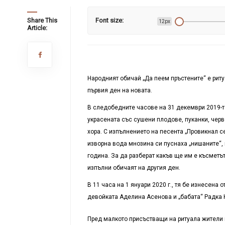
Share This
Font size:
12px
Article:
Народният обичай „Да пеем пръстените“ е риту
първия ден на новата.
В следобедните часове на 31 декември 2019-та
украсената със сушени плодове, пуканки, черв
хора. С изпълнението на песента „Провикнал се
изворна вода мнозина си пуснаха „нишаните“,
година. За да разберат какъв ще им е късметът
изпълни обичаят на другия ден.
В 11 часа на 1 януари 2020 г., тя бе изнесен
девойката Аделина Асенова и „бабата“ Радка 
Пред малкото присъстващи на ритуала жители 