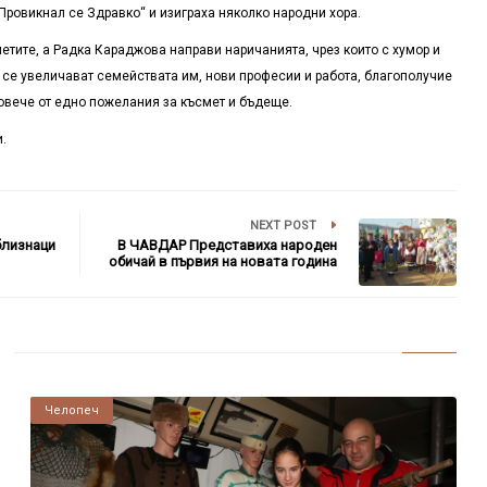
Провикнал се Здравко“ и изиграха няколко народни хора.
тите, а Радка Караджова направи наричанията, чрез които с хумор и
 се увеличават семействата им, нови професии и работа, благополучие
 повече от едно пожелания за късмет и бъдеще.
.
NEXT POST
близнаци
В ЧАВДАР Представиха народен
обичай в първия на новата година
Челопеч