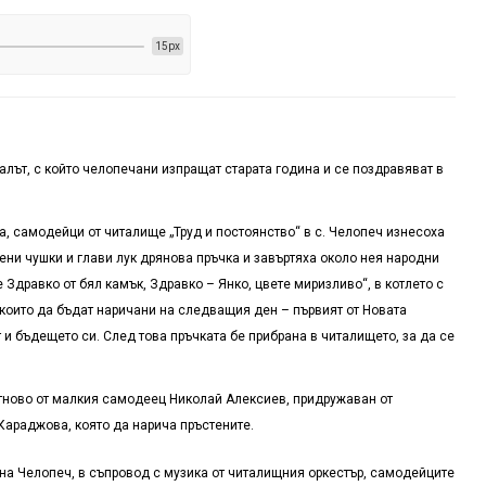
15px
алът, с който челопечани изпращат старата година и се поздравяват в
, самодейци от читалище „Труд и постоянство“ в с. Челопеч изнесоха
ени чушки и глави лук дрянова пръчка и завъртяха около нея народни
 Здравко от бял камък, Здравко – Янко, цвете миризливо“, в котлето с
 които да бъдат наричани на следващия ден – първият от Новата
 и бъдещето си. След това пръчката бе прибрана в читалището, за да се
а отново от малкия самодеец Николай Алексиев, придружаван от
Караджова, която да нарича пръстените.
на Челопеч, в съпровод с музика от читалищния оркестър, самодейците