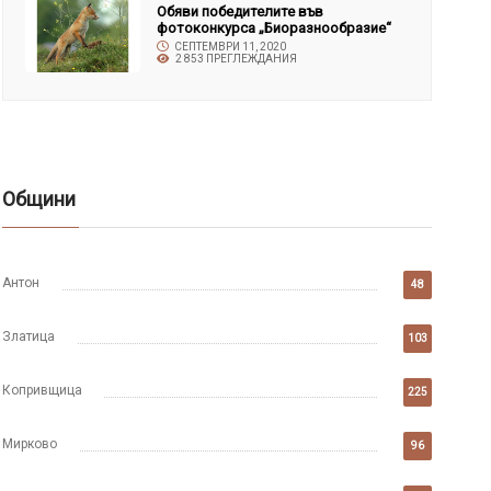
Обяви победителите във
фотоконкурса „Биоразнообразие“
СЕПТЕМВРИ 11, 2020
2 853 ПРЕГЛЕЖДАНИЯ
Общини
Антон
48
Златица
103
Копривщица
225
Мирково
96