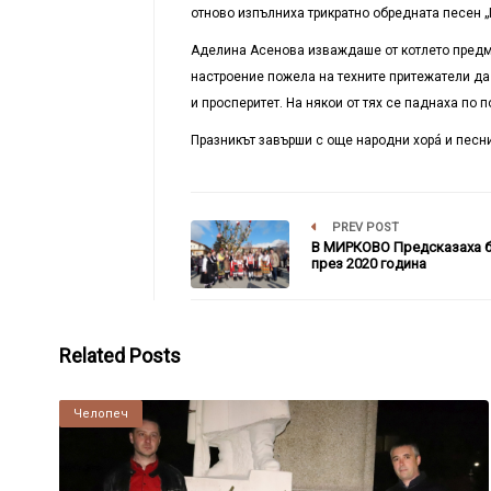
отново изпълниха трикратно обредната песен „
Аделина Асенова изваждаше от котлето предме
настроение пожела на техните притежатели да
и просперитет. На някои от тях се паднаха по
Празникът завърши с още народни хорá и песни
PREV POST
В МИРКОВО Предсказаха 
през 2020 година
Related Posts
Челопеч