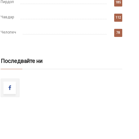
Пирдоп
185
Чавдар
112
Челопеч
78
Последвайте ни