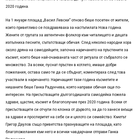
2020 година.
На 1 януари площад „Васил Левски” отново беше посетен от жители,
които приветливо се поздравяваха за настъпилата Нова година.
Жените от групата за автентичен фолклор към читалището
и децата
изпълниха песните, съпътстващи обичая.
След няколко народни хора
около дряна на самодейците, започна наричането на пръстените за
късмет, което беше най-очакваната част от ритуала от събралото се
множество. За всеки, пуснат пръстен в котлето, имаше добри
пожелания, остава само те да се сбъднат, коментираха след това
участвали в наричането. Наричащият тази година късметите
и
нишаните
беше Ганка Радунчев
а
, която направи обичая още по-
интересен. На присъстващите дългогодишната самодейка пожела
здраве, щастие, късмет и благополучие през 2020 година. Всеки от
присъстващите си отчупи по клонка от дървото, за да го занесе вкъщи
за здраве и просперитет на себе си и цялото си семейство. Кметът
Григор Даулов също приветства празнуващите на площада, като
благопожелания към него и всички чавдарчани отправи Ганка