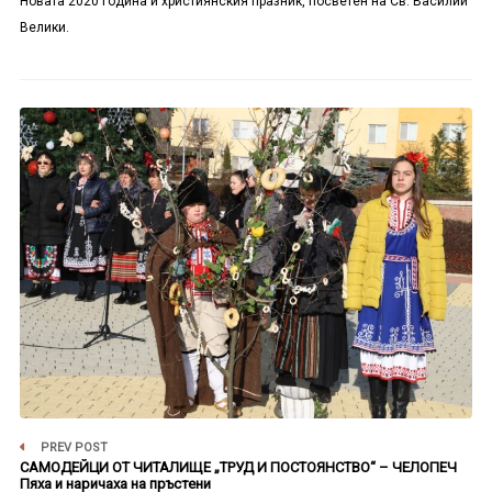
Новата 2020 година и християнския празник, посветен на Св. Василий
Велики.
PREV POST
САМОДЕЙЦИ ОТ ЧИТАЛИЩЕ „ТРУД И ПОСТОЯНСТВО“ – ЧЕЛОПЕЧ
Пяха и наричаха на пръстени