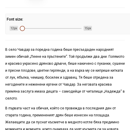
Font size:
12px
15px
В село Чавдар за поредна година беше пресъздаден народният
зимен обичай „Пеене на пръстените”. Той продължи два дни. Голямото
и красиво украсено дряново дръвче, беше накичено с пуканки, сушени
и пресни плодове, цветни гирлянди, а на върха му се кипреше китката
от лук, ябълка, чемшир, босилек и здравец. Тя беше отредена за
негодените и неженени ергени от Чавдар. За неговата красива
премяна заслуга имаха децата – самодейци от читалище „Надежда“ в
селото.
В първата част на обичая, който се провежда в последния ден от
старата година, премененият дрян беше изнесен на площада.
Желаещите да си пуснат късметче в медното котле бяха предимно
момичета и момчета, които очакваха да чуят късмета си за новата