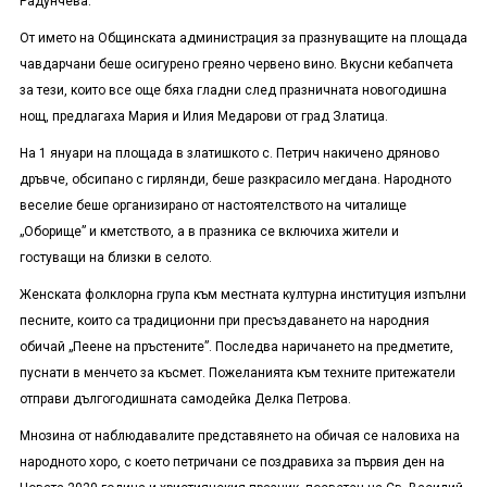
Радунчева.
От името на Общинската администрация за празнуващите на площада
чавдарчани беше осигурено греяно червено вино. Вкусни кебапчета
за тези, които все още бяха гладни след празничната новогодишна
нощ, предлагаха Мария и Илия Медарови от град Златица.
На 1 януари на площада в златишкото с. Петрич накичено дряново
дръвче, обсипано с гирлянди, беше разкрасило мегдана. Народното
веселие беше организирано от настоятелството на читалище
„Оборище” и кметството, а в празника се включиха жители и
гостуващи на близки в селото.
Женската фолклорна група към местната културна институция изпълни
песните, които са традиционни при пресъздаването на народния
обичай „Пеене на пръстените”. Последва наричането на предметите,
пуснати в менчето за късмет. Пожеланията към техните притежатели
отправи дългогодишната самодейка Делка Петрова.
Мнозина от наблюдавалите представянето на обичая се наловиха на
народното хоро, с което петричани се поздравиха за първия ден на