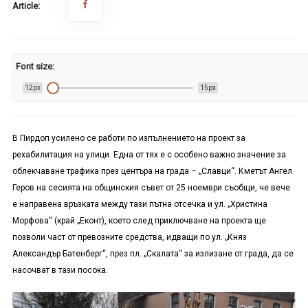
Article:
Font size:
12px
15px
В Пирдоп усилено се работи по изпълнението на проект за
рехабилитация на улици. Една от тях е с особено важно значение за
облекчаване трафика през центъра на града – „Славци“. Кметът Ангел
Геров на сесията на общинския съвет от 25 ноември съобщи, че вече
е направена връзката между тази пътна отсечка и ул. „Христина
Морфова“ (край „Еконт), което след приключване на проекта ще
позволи част от превозните средства, идващи по ул. „Княз
Александър Батенберг“, през пл. „Скалата“ за излизане от града, да се
насочват в тази посока.