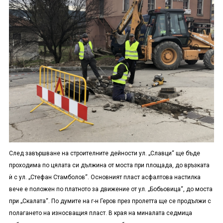
След завършване на строителните дейности ул. „Славци“ ще бъде
проходима по цялата си дължина от моста при площада, до връзката
ѝ с ул. „Стефан Стамболов“. Основният пласт асфалтова настилка
вече е положен по платното за движение от ул. „Бобьовица“, до моста
при „Скалата“. По думите на г-н Геров през пролетта ще се продължи с
полагането на износващия пласт. В края на миналата седмица