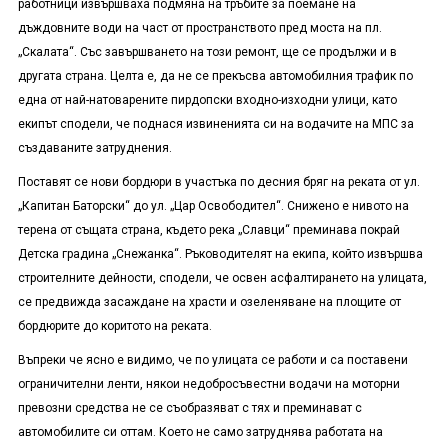
работници извършваха подмяна на тръбите за поемане на
дъждовните води на част от пространството пред моста на пл.
„Скалата“. Със завършването на този ремонт, ще се продължи и в
другата страна. Целта е, да не се прекъсва автомобилния трафик по
една от най-натоварените пирдопски входно-изходни улици, като
екипът сподели, че поднася извиненията си на водачите на МПС за
създаваните затруднения.
Поставят се нови бордюри в участъка по десния бряг на реката от ул.
„Капитан Баторски“ до ул. „Цар Освободител“. Снижено е нивото на
терена от същата страна, където река „Славци“ преминава покрай
Детска градина „Снежанка“. Ръководителят на екипа, който извършва
строителните дейности, сподели, че освен асфалтирането на улицата,
се предвижда засаждане на храсти и озеленяване на площите от
бордюрите до коритото на реката.
Въпреки че ясно е видимо, че по улицата се работи и са поставени
ограничителни ленти, някои недобросъвестни водачи на моторни
превозни средства не се съобразяват с тях и преминават с
автомобилите си оттам. Което не само затруднява работата на