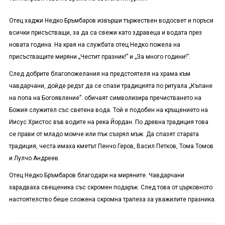
Отец хаджи Недко Бръмбаров извърши тържествен водосвет и поръси
всички присъстващи, за да са свежи като здравеца и водата през
новата година. На края на службата отец Недко пожела на
присъстващите миряни „Честит празник!” и „За много години!”.
След добрите благопожелания на предстоятеля на храма към
чавдарчани, дойде редът да се спази традицията по ритуала „Къпане
на попа на Богоявление”. обичаят символизира пречистването на
Божия служител със светена вода. Той е подобен на кръщението на
Иисус Христос във водите на река Йордан. По древна традиция това
се прави от младо момче или пък съзрял мъж. Да спазят старата
традиция, честа имаха кметът Пенчо Геров, Васил Петков, Тома Томов
и Лулчо Андреев.
Отец Недко Бръмбаров благодари
на миряните. Ч
авдарчани
зарадваха свещеника със скромен подарък. След това от църковното
настоятелство беше сложена скромна трапеза за уважилите празника.