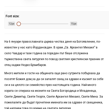
Font size:
12px
15px
На 6 януари православната църква чества деня на Богоявление, по-
известен у нас като Йордановден. В храм „Св. Архангел Михаил” в
село Чавдар и тази година за пореден път беше отслужена
тържествена света литургия по повод светлия християнски празник от
отец хаджи Недко Бръмбаров.
Много жители и гости на общината още рано сутринта побързаха да
посетят Божия дом,за да си запалят свещ за здраве и късмет за себе
си и за цялото си семейство през настоящата година. Най-много
хората се спираха на иконите на Света Богородица и Младенеца,
Свети Димитър, Свети Георги, Свети Архангел Михаил, Свети Мина. За
пожелалите да бъдат прочетени имената им за здраве от свещеника,
той направи това по време на светата литургия.