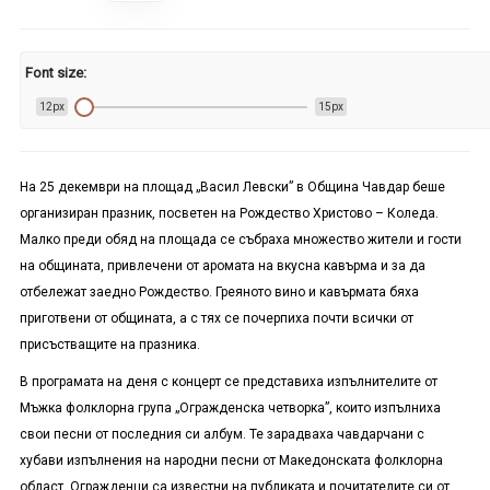
Font size:
12px
15px
На 25 декември на площад „Васил Левски” в Община Чавдар беше
организиран празник, посветен на Рождество Христово – Коледа.
Малко преди обяд на площада се събраха множество жители и гости
на общината, привлечени от аромата на вкусна кавърма и за да
отбележат заедно Рождество. Греяното вино и кавърмата бяха
приготвени от общината, а с тях се почерпиха почти всички от
присъстващите на празника.
В програмата на деня с концерт се представиха изпълнителите от
Мъжка фолклорна група „Огражденска четворка”, които изпълниха
свои песни от последния си албум. Те зарадваха чавдарчани с
хубави изпълнения на народни песни от Македонската фолклорна
област. Огражденци са известни на публиката и почитателите си от