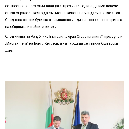
осъществили през отминаващата. През 2018 година да има повече
сълзи от радост, която да съпътства живота на чавдарчани, каза той.
След това отвори бутилка с шампанско и вдигна тост за просперитета
на общината и нейните жители.
След химна на Република България „Горда Стара планина”, прозвуча и
„Многая лета” на Борис Христов, а на площада се извиха български
хора.