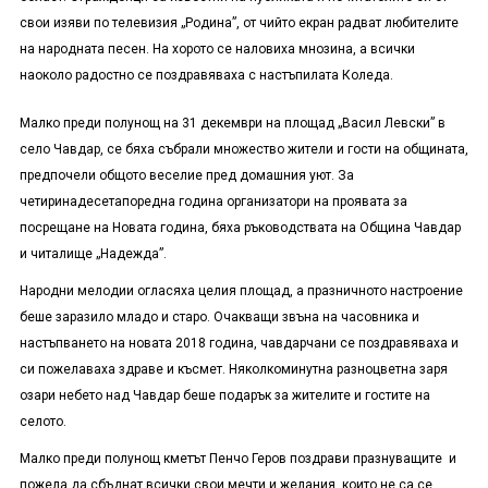
свои изяви по телевизия „Родина”, от чийто екран радват любителите
на народната песен. На хорото се наловиха мнозина, а всички
наоколо радостно се поздравяваха с настъпилата Коледа.
Малко преди полунощ на 31 декември на площад „Васил Левски” в
село Чавдар, се бяха събрали множество жители и гости на общината,
предпочели общото веселие пред домашния уют. За
четиринадесета
поредна година организатори на проявата за
посрещане на Новата година, бяха ръководствата на Община Чавдар
и читалище „Надежда”.
Народни мелодии огласяха целия площад, а празничното настроение
беше заразило младо и старо. Очакващи звъна на часовника и
настъпването на новата 2018 година, чавдарчани се поздравяваха и
си пожелаваха здраве и късмет. Няколкоминутна разноцветна заря
озари небето над Чавдар беше подарък за жителите и гостите на
селото.
Малко преди полунощ кметът Пенчо Геров поздрави празнуващите и
пожела да сбъднат всички свои мечти и желания, които не са се