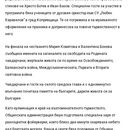
стихове на Христо Ботев и Иван Вазов. Специални гости за участие в
програмата бяха учениците от духовия оркестър към СУ „Любен
Каравелов” в град Копривщица. Те се погрижиха и за музикалното
оформление на празника и допринесоха за повече тържественост в
него.
На финала на честването Мария Комитова и Валентина Бонева
съобщиха имената на загиналите за свободата на Родината
чавдарчани, жертвали живота си по време на Освобождението,
Балканската война, Междусъюзническата, Първата и Втората
световна война.
Чавдарчани и гости на селото сведоха глави и с едноминутно
мълчание почетаха паметта на българите, дарили живота си за
България.
Като кулминация и край на възпоменателното тържеството,
Общинската администрация беше подготвила специална заря от
разноцветни фойерверки, които близо две минути озаряваха небето
над Братската могила. Венци и цветя бяха положени от Община