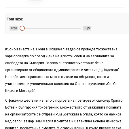
Font size:
12px
15px
Късно вечерта на 1 юни в Община Чавдар се проведе тържествена
заря-проверка по повод Деня на Христо Ботев и на загиналите за
свободата на България. Възпоменателното честване беше
организирано от общинската администрация и читалище „Надежда”.
На събитието присъстваха много жители на общината, както и
учителският, и ученическият колектив на Основно училище „Св. Св.
Кирил и Методий”.
С факелно шествие, начело с портрета на поета-революционер Христо
Ботев и българския трибагреник, множеството от уважилите поканата
на организаторите се отправи към Братската могила, която се намира
над село Чавдар. Там Мария Комитова
и Валентина Бонева
изнесоха
рецитал, посветен на смелите български войни, в който превес взеха