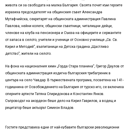
живота си за свободата на малка България. Своята почит към героите
изразиха председателят на общинския съвет Александра
Мутафчийска,
секретарят на
о
бщинската администрация Павлина
Павлова
, нейни колеги, общински съветници, читалищни дейци,
членове на клуба на пенсионера и Съюза на офицерите и сержантите
от запаса в селото, учители и ученици от Основно училище „Св. Св.
Кирил и Методий”, възпитаници на Детска градина „Щастливо
детство”, жители на селото.
На фона на националния химн „Горда Стара планина”, Григор Даулов от
общинската администрация издигна българския трибагреник в
центъра на село Чавдар. В тържествената програма, посветена на 141-
годишнина от Освобождението на България от турско иго, се включиха
оперните артисти Татяна Спиридонова и Константин Янков.
Съпроводът на акордеон беше дело на Кирил Гаврилов, а водещ и
рецитатор беше актьорът Симеон Владов.
Гостите представиха едни от най-хубавите български революционни