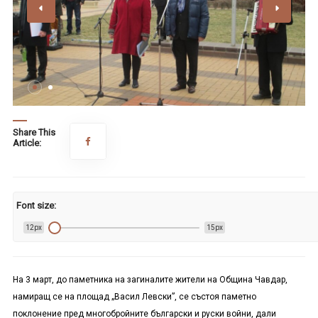
Share This
Article:
Font size:
12px
15px
На 3 март, до паметника на загиналите жители на Община Чавдар,
намиращ се на площад „Васил Левски”, се състоя паметно
поклонение пред многобройните български и руски войни, дали