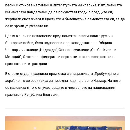
песни и стихове на титани в литературната ни класика. Изпълненията
им накараха чавдарчани да се почувстват горди с предците си,
жертвали своя живот и щастието и бъдещето на семействата си, за да
се възроди държавата ни.
Цветя в знак на поклонение пред паметта на загиналите руски и
български войни, бяха поднесени от ръководствата на Община
Чавдар и читалище „Надежда”, Основно училище „Св. Св. Кирил и
Методий”, Съюза на офицерите и сержантите от запаса, както и от
признателните граждани.
Въпреки студа, празникът продължи с инициативата „Пробуждане с
хоро”, която се реализира за поредна година в село Чавдар. На него
се наловиха много от участващите в честването на националния
празник на Република България.