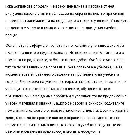
Г-жа Богданова сподели, че всеки ден влиза в избрана от нея
виртуална класна стая и наблюдава на екрана на компютъра си как
преминават заниманията на педагозите с техните ученици. Участието
на децата е масово и няма отклонения от предвидения учебен
процес.
Облачната платформа е позната на по-големите ученици, докато за
първокласниците е трудно, казва тя. Но всички са изпълнителни и с
помощта на родителите, работата върви добре. Учебните часове за
тях са по 20 минути и се справят. Г–жа Богданова е убедена, че за
момента това е правилното решение за протичането на учебната
година. Директорът на училището изрази надеждата си, че за всички
ученици, включително и първокласниците, обучението ще е
пълноценно и няма да има проблеми с усвояването на предвидения
учебен материал и знания. Защото се работи в синхрон, родителите
помагат много, което е от важно значение на децата. Дори и в края на
деня, може да се провери как се е справило всяко едно от тях по
време на онлайн заниманията. А в края на учебната година ще се
извърши проверка на усвоеното, и ако има пропуски, в