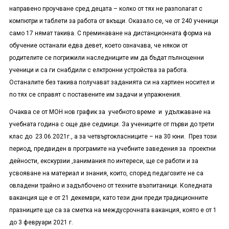
направено проучване сред децата – колко от тях не разполагат с
компютри и таблети за работа от вкъщи. Оказало се, че от 240 ученици
само 17 нямат такива. С преминаване на дистанционната форма на
обучение останали едва девет, което означава, че някои от
родителите се погрижили наследниците им да бъдат пълноценни
ученици и са ги снабдили с елктронни устройства за работа.
Останалите без такива получават заданията си на хартиен носител и
по тях се справят с поставените им задачи и упражнения.
Очаква се от МОН нов график за учебното време и удължаване на
учебната година с още две седмици. За учениците от първи до трети
клас до 23.06.2021г., а за четвъртокласниците – на 30 юни. През този
период, предвиден в програмите на учебните заведения за проектни
дейности, екскурзии ,занимания по интереси, ще се работи и за
усвояване на материал и знания, които, според педагозите не са
овладени трайно и задълбочено от техните възпитаници. Коледната
ваканция ще е от 21 декември, като тези дни преди традиционните
празниците ще са за сметка на междусрочната ваканция, която е от 1
до 3 февруари 2021 г.