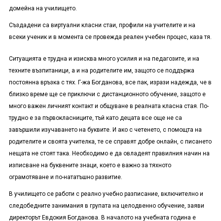
домейна на училището.
Създадени са виртуални класни стаи, профили на учителите и на
всеки ученик и в момента се провежда реален учебен процес, каза тя.
Ситуацията е трудна и изисква много усилия и на педагозите, и на
техните възпитаници, а и на родителите им, защото се поддържа
постоянна връзка с тях. Г-жа Богданова, все пак, изрази надежда, че в
близко време ще се приключи с дистанционното обучение, защото е
много важен личният контакт и общуване в реалната класна стая. По-
трудно е за първокласниците, тъй като децата все още не са
завършили изучаването на буквите. И ако с четенето, с помощта на
родителите и своята учителка, те се справят добре онлайн, с писането
нещата не стоят така. Необходимо е да овладеят правилния начин на
изписване на буквените знаци, което е важно за тяхното
ограмотяване и по-нататъшно развитие.
В училището се работи с реално учебно разписание, включително и
следобедните занимания в групата на целодвенно обучение, заяви
директорът Евдокия Богданова. В началото на учебната година е