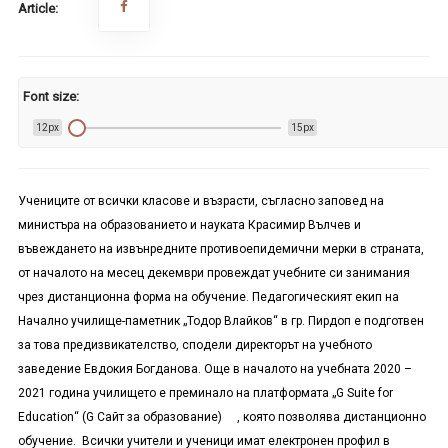
Article:
Font size:
12px
15px
Учениците от всички класове и възрасти, съгласно заповед на
министъра на образованието и науката Красимир Вълчев и
въвеждането на извънредните противоепидемични мерки в страната,
от началото на месец декември провеждат учебните си занимания
чрез дистанционна форма на обучение. Педагогическият екип на
Начално училище-паметник „Тодор Влайков“ в гр. Пирдоп е подготвен
за това предизвикателство, сподели директорът на учебното
заведение Евдокия Богданова. Още в началото на учебната 2020 –
2021 година училището е преминало на платформата „
G Suite for
Education
“ (
G
Сайт за образование) , която позволява дистанционно
обучение. Всички учители и ученици имат електронен профил в