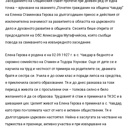
Заседанието на Общинския съвет протече при дневен ред от една
точка – връчване на званието „Почетен гражданин на община Чавдар”
на Еленка Стаменова Герова за дългогодишен принос и действия от
изключителна значимост за развитието в областта на църковното
дело и духовното развитие в общината. Сесията беше открита от
председателя на ОбС Александра Мутафчийска, която съобщи
повода за свикването на извънредното заседание.
Елена Герова е родена е на 02.09.1927 г. в с. Чавдар в бедното и
скромно семейство на Стамен и Тодора Узунови. Още от дете се е
научила на труд и честност от примера на родителите си, двамата
братя и сестра си. Учила е до осми клас и поради липса на средства,
е приключила своето образование. Тя и до днес разказва за този
период в живота си с просълзени очи – толкова силно е било
желанието й да се образова. Трудовият й стаж е преминал в ТКЗС и в
шивашкия цех. Целият живот на Елена Герова е преминал в с. Чавдар,
като през по-голямата част от него е активен общественик. Тя е
дългогодишен църковен настоятел. Нейна е заслугата за честване на
тържества и празници, активно участва и при извършване на