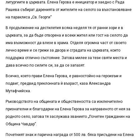
литургиите в църквата. Елена Герова е инициатор и заедно с Рада
Рашева събират даренията от жителите на селото за възстановяване
на параклиса „Св. Георги”
В продължение на дестилетия всяка неделя тя от ранни зори е в
църквата, за да бъде отворена и всеки жител или гост на селото да
има възможност да влезе в храма. Отделя огромна част от своето
лично време и се грижи за двора и сградата на църквата, които
поддържа отлично състояние. Затова милее за тези святи места и
дава всичко по силите си, за да се запазят.
Всичко, което прави Елена Герова, е равностойно на героизъм и
подвиг, предвид преклонната й възраст, каза Александра
Мутафчийска.
Ръководството на общината и обществеността са изключително
признателни и благодарни на Елена Герова за направеното от нея за
родното село, затова тя заслужава званието „Почетен гражданин на
Община Чавдар”.
Почетният знак и парична награда от 500 лв. бяха присъдени на Елена