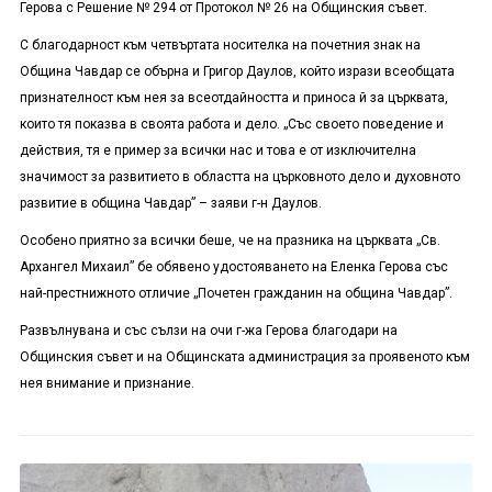
Герова с Решение № 294 от Протокол № 26 на Общинския съвет.
С благодарност към четвъртата носителка на почетния знак на
Община Чавдар се обърна и Григор Даулов, който изрази всеобщата
признателност към нея за всеотдайността и приноса й за църквата,
които тя показва в своята работа и дело. „Със своето поведение и
действия, тя е пример за всички нас и това е от изключителна
значимост за развитието в областта на църковното дело и духовното
развитие в община Чавдар” – заяви г-н Даулов.
Особено приятно за всички беше, че на празника на църквата „Св.
Архангел Михаил” бе обявено удостояването на Еленка Герова със
най-престнижното отличие „Почетен гражданин на община Чавдар”.
Развълнувана и със сълзи на очи г-жа Герова благодари на
Общинския съвет и на Общинската администрация за проявеното към
нея внимание и признание.