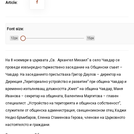
Article:
Font size:
12px
15px
На 8 ноември в църквата „Св. Архангел Михаил” в село Чавдар се
проведе извънредно тържествено заседание на Общински съвет –
Чавдар. На заседанието присъстваха Григор Даулов – директор на
Дирекция „Териториално устройство и развитие” при община Чавдар и
временно изпълняващ длъжността „Кмет“ на община Чавдар, Маня
Иванова – секретар на общината, Валентина Маргитова – главен
специалист. „Устройство на територията и общинска собственост”,
служители от общинска администрация, свещеноиконом отец Хаджи
Недко Бръмбаров, Еленка Стаменова Герова, членове на Църковното
настоятелсто и граждани.