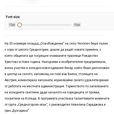
Font size:
12px
15px
На 30 ноември площад „Освобождение” на село Челопеч беше пълен
с хора от цялото Средногорие, дошли да видят новата премяна, с
която общината ще посрещне очакваните празници Рождество
Христово и Нова година. Находчиви и изобретателни предприемачи,
взеха участие в коледно-новогодишния базар, който беше разположен
в център на селото, напомнящ на този във Виена, столицата на
Австрия, коментираха запознати, изразявайки своето удовлетворение
от работата на местната администрация. Тържеството по запалването
на коледните светлини даде началото на поредицата от прояви,
посветени на Коледа. В програмата участваха талантливите момичета
от група „Средногорски звън”, с ръководител Невелина Сараджова и
трио „Булгарина”.