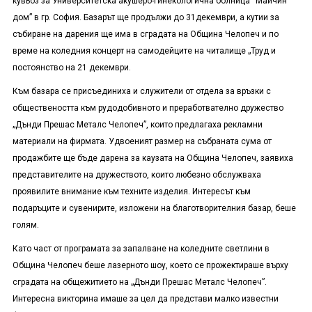
кувьоз за Университетска акушеро-гинекологична болница “Майчин
дом” в гр. София. Базарът ще продължи до 31декември, а кутии за
събиране на дарения ще има в сградата на Община Челопеч и по
време на коледния концерт на самодейците на читалище „Труд и
постоянство на 21 декември.
Към базара се присъединиха и служители от отдела за връзки с
обществеността към рудодобивното и преработвателно дружество
„Дънди Прешас Металс Челопеч”, които предлагаха рекламни
материали на фирмата. Удвоеният размер на събраната сума от
продажбите ще бъде дарена за каузата на Община Челопеч, заявиха
представителите на дружеството, които любезно обслужваха
проявилите внимание към техните изделия. Интересът към
подаръците и сувенирите, изложени на благотворителния базар, беше
голям.
Като част от програмата за запалване на коледните светлини в
Община Челопеч беше лазерното шоу, което се прожектираше върху
сградата на общежитието на „Дънди Прешас Металс Челопеч”.
Интересна викторина имаше за цел да представи малко известни