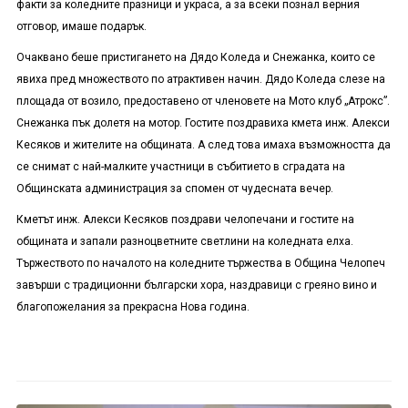
факти за коледните празници и украса, а за всеки познал верния
отговор, имаше подарък.
Очаквано беше пристигането на Дядо Коледа и Снежанка, които се
явиха пред множеството по атрактивен начин. Дядо Коледа слезе на
площада от возило, предоставено от членовете на Мото клуб „Атрокс”.
Снежанка пък долетя на мотор. Гостите поздравиха кмета инж. Алекси
Кесяков и жителите на общината. А след това имаха възможността да
се снимат с най-малките участници в събитието в сградата на
Общинската администрация за спомен от чудесната вечер.
Кметът инж. Алекси Кесяков поздрави челопечани и гостите на
общината и запали разноцветните светлини на коледната елха.
Тържеството по началото на коледните тържества в Община Челопеч
завърши с традиционни български хора, наздравици с греяно вино и
благопожелания за прекрасна Нова година.