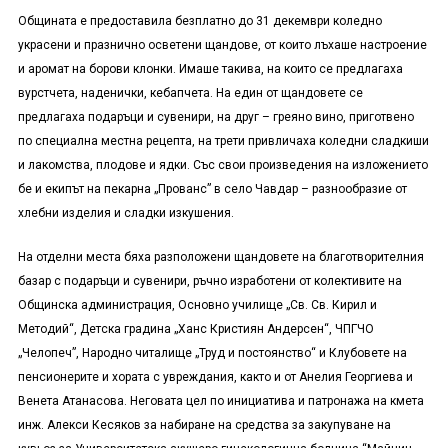
Общината е предоставила безплатно до 31 декември коледно
украсени и празнично осветени щандове, от които лъхаше настроение
и аромат на борови клонки. Имаше такива, на които се предлагаха
вурстчета, наденички, кебапчета. На един от щандовете се
предлагаха подаръци и сувенири, на друг – греяно вино, приготвено
по специална местна рецепта, на трети привличаха коледни сладкиши
и лакомства, плодове и ядки. Със свои произведения на изложението
бе и екипът на пекарна „Прованс” в село Чавдар – разнообразие от
хлебни изделия и сладки изкушения.
На отделни места бяха разположени щандовете на благотворителния
базар с подаръци и сувенири, ръчно изработени от колективите на
Общинска администрация, Основно училище „Св. Св. Кирил и
Методий“, Детска градина „Ханс Кристиян Андерсен“, ЧПГЧО
„Челопеч”, Народно читалище „Труд и постоянство“ и Клубовете на
пенсионерите и хората с увреждания
, както
и от Анелия Георгиева и
Венета Атанасова. Неговата цел по инициатива и патронажа на кмета
инж. Алекси Кесяков за набиране на средства за закупуване на