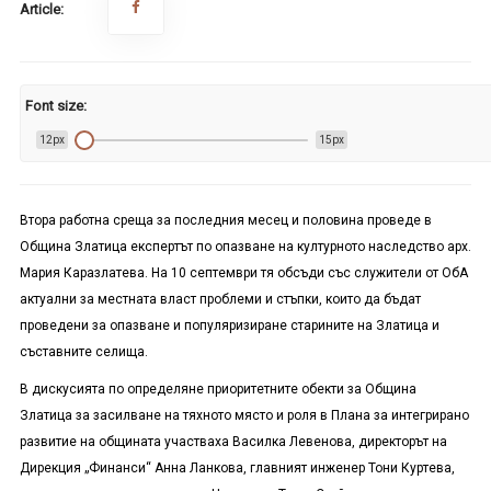
Article:
Font size:
12px
15px
Втора работна среща за последния месец и половина проведе в
Община Златица експертът по опазване на културното наследство арх.
Мария Каразлатева. На 10 септември тя обсъди със служители от ОбА
актуални за местната власт проблеми и стъпки, които да бъдат
проведени за опазване и популяризиране старините на Златица и
съставните селища.
В дискусията по определяне приоритетните обекти за Община
Златица за засилване на тяхното място и роля в Плана за интегрирано
развитие на общината участваха Василка Левенова, директорът на
Дирекция „Финанси“ Анна Ланкова, главният инженер Тони Куртева,