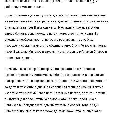
кметският наместник на село Църквище Тотка Стойкова и други
работещи в местната власт.
Един от паметниците на културата, към които е насочено вниманието,
е възстановяването на сградата на административното управление на
Златишка каза през Възраждането. Някогашният конак е в руини,
затова бе потърсена помощта на министерство на културата. За
спешната необходимост от неговата реставрация, вече бяха
проведени срещи на кмета на общината инж. Стоян Генов с министър
проф. Велислав Минеков и зам.-министрите доц. д-р Пламен Славов и
Весела Кондакова.
Внимание в разговорите по време на срещата бе отделено на
археологическите и исторически обекти, разположени в близост до
най-краткия и най-използван през Античността и Средновековието път
за достъп от земите в днешна Северна България до Тракия. Както е
известно, той е преминавал през Златишкия проход, през гр. Златица,
с. Църквище и село Петрич, а по долината на река Тополница е
навлизал в Пловдивската административна област. Това е един
цивилизационен път, който може да бъде важен транснационален