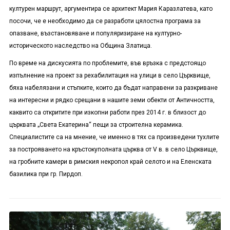
културен маршрут, аргументира се архитект Мария Каразлатева, като
посочи, че е необходимо да се разработи цялостна програма за
опазване, възстановяване и популяризиране на културно-
историческото наследство на Община Златица.
По време на дискусията по проблемите, във връзка с предстоящо
изпълнение на проект за рехабилитация на улици в село Църквище,
бяха набелязани и стъпките, които да бъдат направени за разкриване
на интересни и рядко срещани в нашите земи обекти от Античността,
каквито са откритите при изкопни работи през 2014 г. в близост до
църквата „Света Екатерина“ пещи за строителна керамика.
Специалистите са на мнение, че именно в тях са произведени тухлите
за построяването на кръстокуполната църква от
V
в. в село Църквище,
на гробните камери в римския некропол край селото и на Еленската
базилика при гр. Пирдоп.