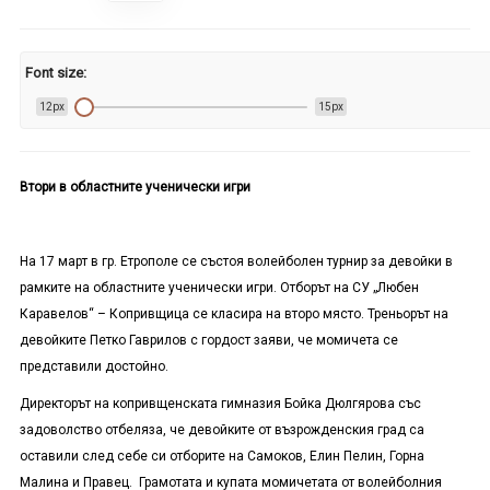
Font size:
12px
15px
Втори в областните ученически игри
На 17 март в гр. Етрополе се състоя волейболен турнир за девойки в
рамките на областните ученически игри. Отборът на СУ „Любен
Каравелов“ – Копривщица се класира на второ място. Треньорът на
девойките Петко Гаврилов с гордост заяви, че момичета се
представили достойно.
Директорът на копривщенската гимназия Бойка Дюлгярова със
задоволство отбеляза, че девойките от възрожденския град са
оставили след себе си отборите на Самоков, Елин Пелин, Горна
Малина и Правец. Грамотата и купата момичетата от волейболния