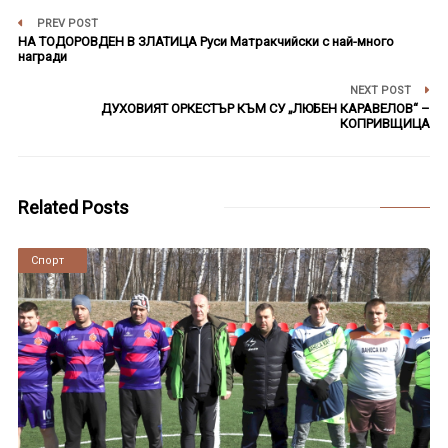
PREV POST
НА ТОДОРОВДЕН В ЗЛАТИЦА Руси Матракчийски с най-много
награди
NEXT POST
ДУХОВИЯТ ОРКЕСТЪР КЪМ СУ „ЛЮБЕН КАРАВЕЛОВ“ –
КОПРИВЩИЦА
Related Posts
Новини
Спорт