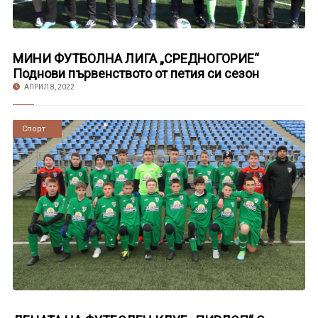
МИНИ ФУТБОЛНА ЛИГА „СРЕДНОГОРИЕ“
Поднови първенството от петия си сезон
АПРИЛ 8, 2022
Новини
Спорт