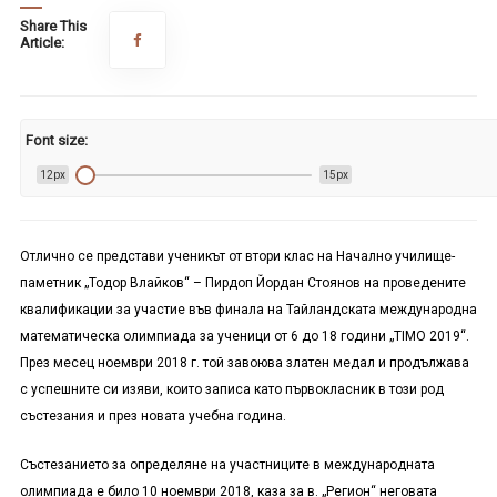
Share This
Article:
Font size:
12px
15px
Отлично се представи ученикът от втори клас на Начално училище-
паметник „Тодор Влайков“ – Пирдоп Йордан Стоянов на проведените
квалификации за участие във финала на Тайландската международна
математическа олимпиада за ученици от 6 до 18 години „Т
IMO
2019“.
През месец ноември 2018 г. той завоюва златен медал и продължава
с успешните си изяви, които записа като първокласник в този род
състезания и през новата учебна година.
Състезанието за определяне на участниците в международната
олимпиада е било 10 ноември 2018, каза за в. „Регион“ неговата