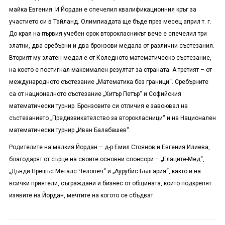
майка Евгения. И Йордан е спечелил квалификационния кръг за
участието си в Тайланд. Олимпиадата ще бъде през месец април т. г.
До края на първия учебен срок второкласникът вече е спечелил три
златни, два сребърни и два бронзови медала от различни състезания.
Вторият му златен медал е от Коледното математическо състезание,
на което е постигнал максимален резултат за страната. А третият – от
международното състезание „Математика без граници“. Сребърните
са от националното състезание „Хитър Петър“ и Софийския
математически турнир. Бронзовите си отличия е завоювал на
състезанието „Предизвикателство за второкласници“ и на Национален
математически турнир „Иван Балабашев“.
Родителите на малкия Йордан – д-р Емил Стоянов и Евгения Илиева,
благодарят от сърце на своите основни спонсори – „Елаците-Мед“,
„Дънди Прешъс Металс Челопеч“ и „Аурубис България“, както и на
всички приятели, съграждани и бизнес от общината, които подкрепят
изявите на Йордан, мечтите на когото се сбъдват.