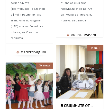
земеделието
първа секция бяха
(Териториален областен
гласували от общо 709
офис) и Националната
записани в списъка 80
агенция за приходите
човека, във втора.
(НАП) – офис Софийска
област, на 21 март в
502 ПРЕГЛЕЖДАНИЯ
голямата.
Новини
532 ПРЕГЛЕЖДАНИЯ
Златица
В ОБЩИНИТЕ ОТ РАЙОНА В 3 печели ГЕРБ, в 4 –