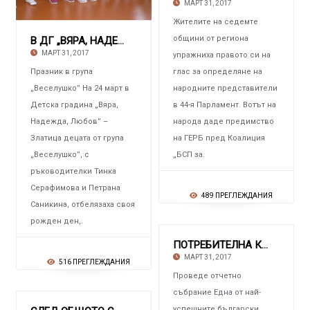
МАРТ 31, 2017
Жителите на седемте
общини от региона
В ДГ „ВЯРА, НАДЕЖДА, ЛЮБОВ“ – ЗЛАТИЦА
МАРТ 31, 2017
упражниха правото си на
Празник в група
глас за определяне на
„Веселушко” На 24 март в
народните представители
Детска градина „Вяра,
в 44-я Парламент. Вотът на
Надежда, Любов” –
народа даде предимство
Златица децата от група
на ГЕРБ пред Коалиция
„Веселушко”, с
„БСП за.
ръководителки Тинка
Серафимова и Петрана
489 ПРЕГЛЕЖДАНИЯ
Саникина, отбелязаха своя
рожден ден,.
ПОТРЕБИТЕЛНА КООПЕРАЦИЯ „ЗЛАТИЦА-91“
МАРТ 31, 2017
516 ПРЕГЛЕЖДАНИЯ
Проведе отчетно
събрание Една от най-
успешните български