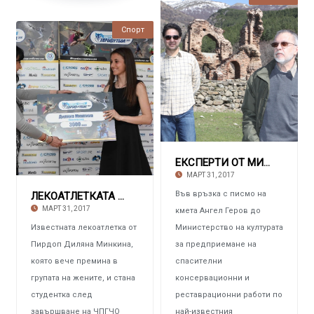
Спорт
ЕКСПЕРТИ ОТ МИНИСТЕРСТВО НА КУЛТУРАТА Посети
МАРТ 31, 2017
Във връзка с писмо на
ЛЕКОАТЛЕТКАТА ДИЛЯНА МИНКИНА Първа при женит
МАРТ 31, 2017
кмета Ангел Геров до
Известната лекоатлетка от
Министерство на културата
Пирдоп Диляна Минкина,
за предприемане на
която вече премина в
спасителни
групата на жените, и стана
консервационни и
студентка след
реставрационни работи по
завършване на ЧПГЧО
най-известния