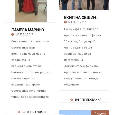
ЕКИП НА ОБЩИНА ПАЛИЛУЛА, РЕПУБЛИКА СЪРБИЯ За
МАРТ 31, 2017
На 24 март в гр. Пирдоп
ПАМЕЛА МАРИНОВА И СТАНИСЛАВ ШУТИЛОВ ОТ ЧЕЛОПЕ
МАРТ 31, 2017
пристигна екип от фирма
Спечелиха трето място на
“Београд Продукция”,
състезание във
чиято задача бе да
Велинград На 25 март в
заснемат кадри за
столицата на
изготвяне на
балнеолечението на
документален филм по
Балканите – Велинград, се
проекта за трансгранично
състоя поредното
сътрудничество между
издание на открито
общините.
състезание по спортни
танци. Сред множеството.
593 ПРЕГЛЕЖДАНИЯ
549 ПРЕГЛЕЖДАНИЯ
Пирдоп