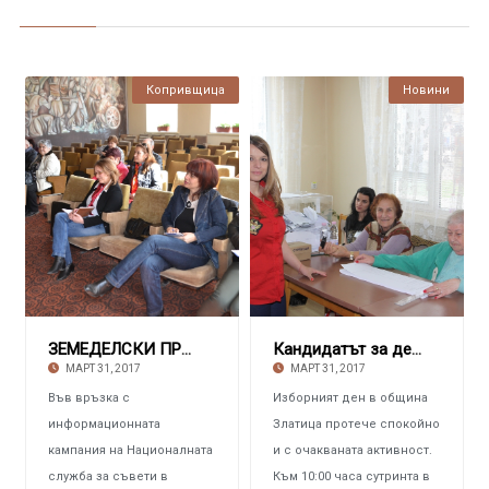
Копривщица
Новини
ЗЕМЕДЕЛСКИ ПРОИЗВОДИТЕЛИ Участваха в семинар
Кандидатът за депутат Стоянка Балова гласува
МАРТ 31, 2017
МАРТ 31, 2017
Във връзка с
Изборният ден в община
информационната
Златица протече спокойно
кампания на Националната
и с очакваната активност.
служба за съвети в
Към 10:00 часа сутринта в