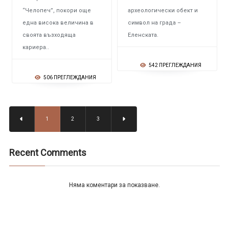
“Челопеч”, покори още
археологически обект и
една висока величина в
символ на града –
своята възходяща
Еленската.
кариера..
542 ПРЕГЛЕЖДАНИЯ
506 ПРЕГЛЕЖДАНИЯ
1
2
3
Recent Comments
Няма коментари за показване.