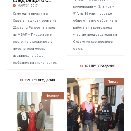
СЛЕД ОБЩОТО СЪБРАНИЕ НА АКЦИОНЕРИТЕ НА МБАЛ –
МАРТ 31, 2017
кооперации – „Златица –
Само една промяна в
91“, на 16 март проведе
Съвета на директорите На
общо отчетно събрание, в
22 март в Рапортната зала
работата на което взеха
на МБАЛ – Пирдоп се е
участие председателят на
състояло отложеното от
Окръжния кооперативен
по-рано този месец
съюз.
извънредно общо
събрание на акционерите.
621 ПРЕГЛЕЖДАНИЯ
499 ПРЕГЛЕЖДАНИЯ
Пирдоп
Челопеч