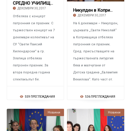
СРЕДНО УЧИЛИЩЕ “СВЕТИ ПАИСИЙ ХИЛЕНДАРСКИ” – З
ДЕКЕМВРИ 30, 2017
Никулден в Копривщица
ДЕКЕМВРИ 30, 2017
Отбеляза с концерт
патронния си празник С
На 6 декември – Никулден,
тържествен концерт на 7
църквата „Свети Николай“
декември колективът на
в Копривщица отбеляза
СУ “Свети Паисий
патронния си празник.
Хилендарски” в гр.
Сред присъстващите на
Златица отбеляза
тържествената литургия
патронен празник. За
бяха и малчугани от
втора поредна година
Детска градина „Евлампия
спектакълът бе.
Векилова“. Като част от.
559 ПРЕГЛЕЖДАНИЯ
536 ПРЕГЛЕЖДАНИЯ
Новини
Новини