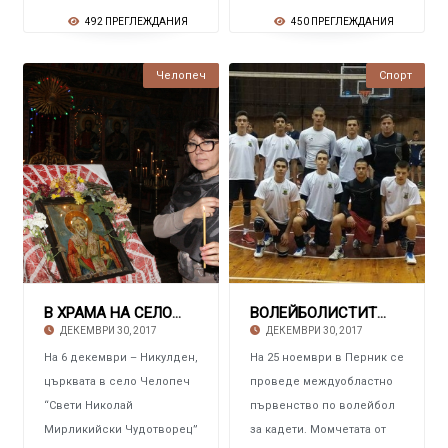
492 ПРЕГЛЕЖДАНИЯ
450 ПРЕГЛЕЖДАНИЯ
Челопеч
Спорт
В ХРАМА НА СЕЛО ЧЕЛОПЕЧ Тържествена служба з
ВОЛЕЙБОЛИСТИТЕ НА ПИРДОП ПРИ КАДЕТИТЕ Сред н
ДЕКЕМВРИ 30, 2017
ДЕКЕМВРИ 30, 2017
На 6 декември – Никулден,
На 25 ноември в Перник се
църквата в село Челопеч
проведе междуобластно
“Свети Николай
първенство по волейбол
Мирликийски Чудотворец”
за кадети. Момчетата от