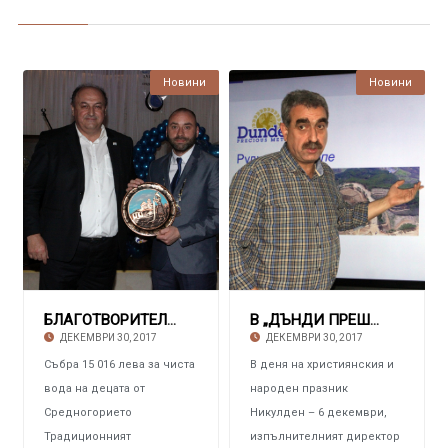
Новини
Новини
БЛАГОТВОРИТЕЛЕН БАЛ НА РОТАРИ КЛУБ ПИРДОП
В „ДЪНДИ ПРЕШЪС МЕТАЛС ЧЕЛОПЕЧ“ Инвестициите
ДЕКЕМВРИ 30, 2017
ДЕКЕМВРИ 30, 2017
Събра 15 016 лева за чиста
В деня на християнския и
вода на децата от
народен празник
Средногорието
Никулден – 6 декември,
Традиционният
изпълнителният директор