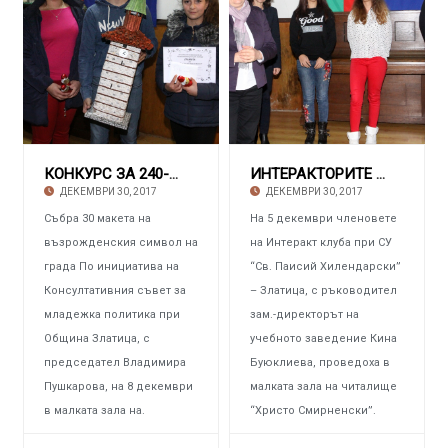
КОНКУРС ЗА 240-ГОДИШНИНАТА НА ЧАСОВНИКОВАТА К
ИНТЕРАКТОРИТЕ ОТ ЗЛАТИЦА Проведоха благотвор
ДЕКЕМВРИ 30, 2017
ДЕКЕМВРИ 30, 2017
Събра 30 макета на
На 5 декември членовете
възрожденския символ на
на Интеракт клуба при СУ
града По инициатива на
“Св. Паисий Хилендарски”
Консултативния съвет за
– Златица, с ръководител
младежка политика при
зам.-директорът на
Община Златица, с
учебното заведение Кина
председател Владимира
Буюклиева, проведоха в
Пушкарова, на 8 декември
малката зала на читалище
в малката зала на.
“Христо Смирненски”.