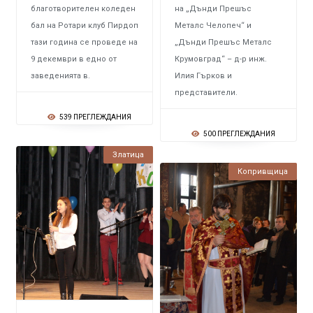
благотворителен коледен
на „Дънди Прешъс
бал на Ротари клуб Пирдоп
Металс Челопеч“ и
тази година се проведе на
„Дънди Прешъс Металс
9 декември в едно от
Крумовград“ – д-р инж.
заведенията в.
Илия Гърков и
представители.
539 ПРЕГЛЕЖДАНИЯ
500 ПРЕГЛЕЖДАНИЯ
Златица
Копривщица