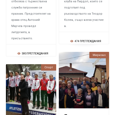
отбеляза с тържествена
клуба на Пирдоп, които се
служба патронния си
подготвят под
празник. Предстоятелят на
ръководството на Теодор
храма отец Антоний
Колев, също взеха участие
Марчев проведе
в.
литургията, в
присъствието.
474 ПРЕГЛЕЖДАНИЯ
580 ПРЕГЛЕЖДАНИЯ
Мирково
Спорт