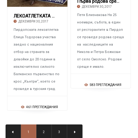
Първа родова среща на Божковия род
ДЕКЕМВРИ 30, 2017
Петя Близнакова На 25
ЛЕКОАТЛЕТКАТА ЕЛИЦА ТОДОРОВА ОТ ПИРДОП Спече
ДЕКЕМВРИ 30, 2017
ноември, събота, в един
Пирдопската лекоатлетка
от ресторантите в Пирдоп
Елица Тодорова участва
се проведе родова среща
заедно с националния
на наследниците на
отбор на страната за
Никола и Петра Божкови
девойки до 20 години в
от село Смолско. Родови
изключително силното
срещи е имало.
Балканско първенство по
крос „Кънтри“, което се
583 ПРЕГЛЕЖДАНИЯ
проведе в турския град.
461 ПРЕГЛЕЖДАНИЯ
1
2
3