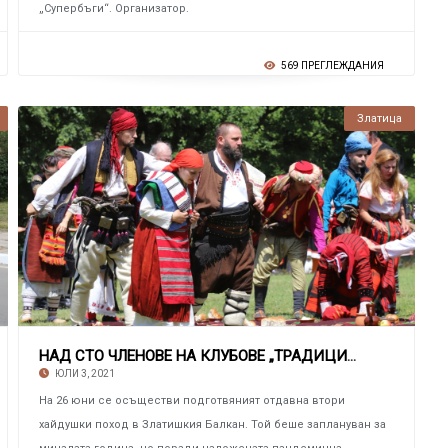
„Супербъги“. Организатор.
569 ПРЕГЛЕЖДАНИЯ
Златица
НАД СТО ЧЛЕНОВЕ НА КЛУБОВЕ „ТРАДИЦИЯ“ ОТ СТРА
ЮЛИ 3, 2021
На 26 юни се осъществи подготвяният отдавна втори
хайдушки поход в Златишкия Балкан. Той беше заплануван за