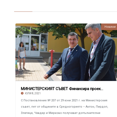
Новини
МИНИСТЕРСКИЯТ СЪВЕТ Финансира проекти в пет
ЮЛИ 8, 2021
С Постановление № 207 от 29 юни 2021 г. на Министерския
съвет, пет от общините в Средногорието – Антон, Пирдоп,
Златица, Чавдар и Мирково получават допълнителни