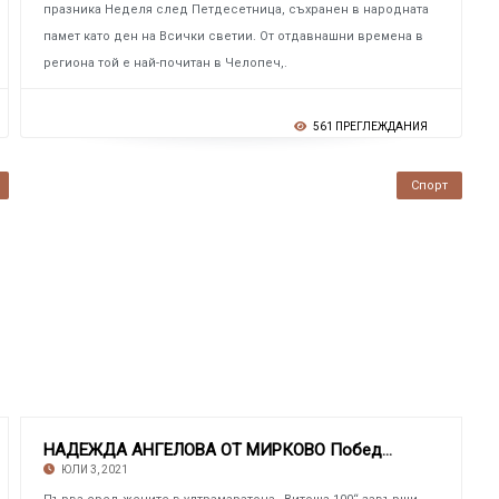
празника Неделя след Петдесетница, съхранен в народната
памет като ден на Всички светии. От отдавнашни времена в
региона той е най-почитан в Челопеч,.
561 ПРЕГЛЕЖДАНИЯ
Спорт
НАДЕЖДА АНГЕЛОВА ОТ МИРКОВО Победи сто петде
ЮЛИ 3, 2021