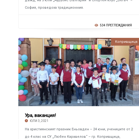
дъжд, на 3 юли „Аурубис България“ и Спортен клуб „Бегач“ –
София, проведоха традиционния.
534 ПРЕГЛЕЖДАНИЯ
Копривщица
Ура, ваканция!
ЮЛИ 3, 2021
На християнският празник Еньовден – 24 юни, учениците от 2
до 4 клас на СУ „Любен Каравелов“ – гр. Копривщица,