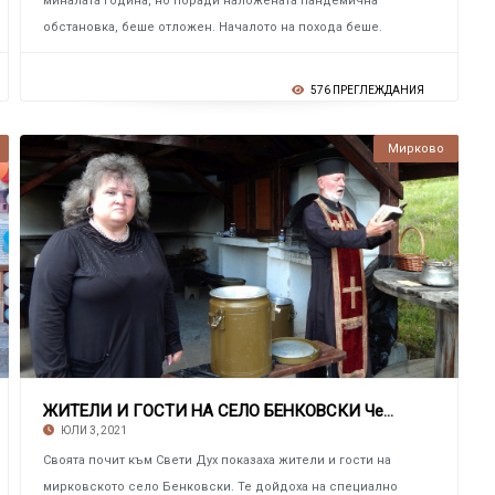
миналата година, но поради наложената пандемична
обстановка, беше отложен. Началото на похода беше.
576 ПРЕГЛЕЖДАНИЯ
Мирково
ЖИТЕЛИ И ГОСТИ НА СЕЛО БЕНКОВСКИ Честваха п
ЮЛИ 3, 2021
Своята почит към Свети Дух показаха жители и гости на
мирковското село Бенковски. Те дойдоха на специално