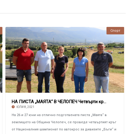
Спорт
НА ПИСТА „МАЯТА“ В ЧЕЛОПЕЧ Четвърти кръг от
ЮЛИ 8, 2021
На 26 и 27 юни на отлично подготвената писта „Маята“ в
землището на Община Челопеч, се проведе четвъртият кръг
от Националния шампионат по автокрос за дивизите „Бъги“ и