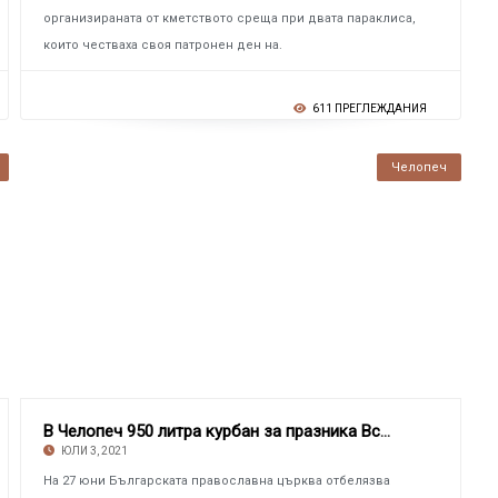
организираната от кметството среща при двата параклиса,
които честваха своя патронен ден на.
611 ПРЕГЛЕЖДАНИЯ
Челопеч
В Челопеч 950 литра курбан за празника Вси Св
ЮЛИ 3, 2021
На 27 юни Българската православна църква отбелязва