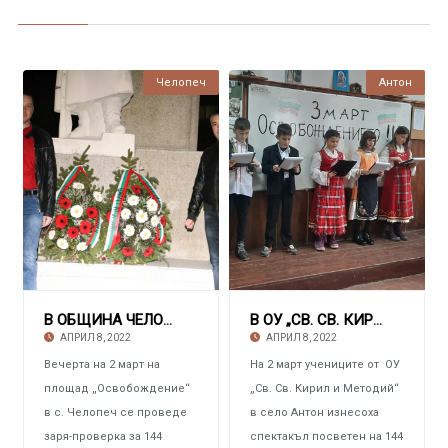
Челопеч
Антон
В ОБЩИНА ЧЕЛОПЕЧ Заря-проверка за национални
В ОУ „СВ. СВ. КИРИЛ И МЕТОДИЙ“ – АНТОН Отбел
АПРИЛ 8, 2022
АПРИЛ 8, 2022
Вечерта на 2 март на
На 2 март учениците от ОУ
площад „Освобождение“
„Св. Св. Кирил и Методий“
в с. Челопеч се проведе
в село Антон изнесоха
заря-проверка за 144
спектакъл посветен на 144