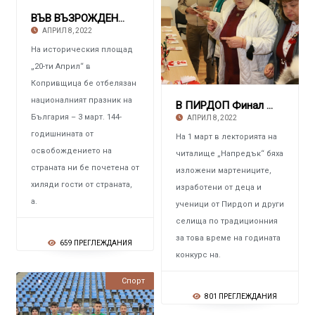
ВЪВ ВЪЗРОЖДЕНСКА КОПРИВЩИЦА Пак посрещнаха о
АПРИЛ 8, 2022
На историческия площад
„20-ти Април“ в
Копривщица бе отбелязан
националният празник на
В ПИРДОП Финал на конкурса „Мартеница за здр
България – 3 март. 144-
АПРИЛ 8, 2022
годишнината от
На 1 март в лекторията на
освобождението на
читалище „Напредък“ бяха
страната ни бе почетена от
изложени мартениците,
хиляди гости от страната,
изработени от деца и
а.
ученици от Пирдоп и други
селища по традиционния
за това време на годината
659 ПРЕГЛЕЖДАНИЯ
конкурс на.
Новини
Спорт
801 ПРЕГЛЕЖДАНИЯ