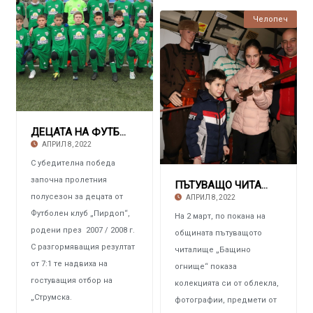
Челопеч
ДЕЦАТА НА ФУТБОЛЕН КЛУБ „ПИРДОП“ С впечатля
АПРИЛ 8, 2022
С убедителна победа
започна пролетния
ПЪТУВАЩО ЧИТАЛИЩЕ „БАЩИНО ОГНИЩЕ“ Отвори вра
полусезон за децата от
АПРИЛ 8, 2022
Футболен клуб „Пирдоп“,
На 2 март, по покана на
родени през 2007 / 2008 г.
общината пътуващото
С разгормяващия резултат
читалище „Бащино
от 7:1 те надвиха на
огнище“ показа
гостуващия отбор на
колекцията си от облекла,
„Струмска.
фотографии, предмети от