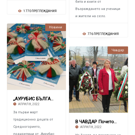
бита и книги от
Възраждането на ученици
1 770 ПРЕГЛЕЖДАНИЯ
и жители на село.
Новини
776 ПРЕГЛЕЖДАНИЯ
Чавдар
„АУРУБИС БЪЛГАРИЯ“ АД С ръчно изработени ма
АПРИЛ 8, 2022
За първи март
традиционно децата от
В ЧАВДАР Почетоха годишнината от Освобождени
Средногорието,
АПРИЛ 8, 2022
подкрепяни от „Аурубис