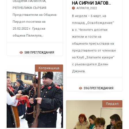
ОБЩИНА ПАЛИЛУЛА,
НА СИРНИ ЗАГОВЕЗНИ В ЧЕЛОПЕЧ Поискаха прошка
РЕПУБЛИКА СЪРБИЯ
АПРИЛ 8, 2022
Представители на Община
В неделя – 6 март, на
Пирдоп посетиха на
площад „Освобождение“
25.02.2022 г. Градска
в с. Челопеч десетки
община Палилула,.
жители и гости на
общината присъстваха на
представянето от членове
588 ПРЕГЛЕЖДАНИЯ
на Клуб „Златните кукери“
с ръководител Делян
Копривщица
Джунев.
596 ПРЕГЛЕЖДАНИЯ
Пирдоп