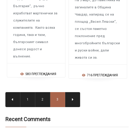
На 3 март, до паметника на
България“, ръчно
загиналите в Община
изработват мартенички за
Чавдар, напиращ се на
служителите на
площад „Васил Левски“,
компанията. Както всяка
се състоя паметно
година, така и тази,
поклонение пред
българският символ
многобройните български
донесе радост и
и руски войни, дали
вълнение.
живота си за.
583 ПРЕГЛЕЖДАНИЯ
716 ПРЕГЛЕЖДАНИЯ
1
2
3
Recent Comments