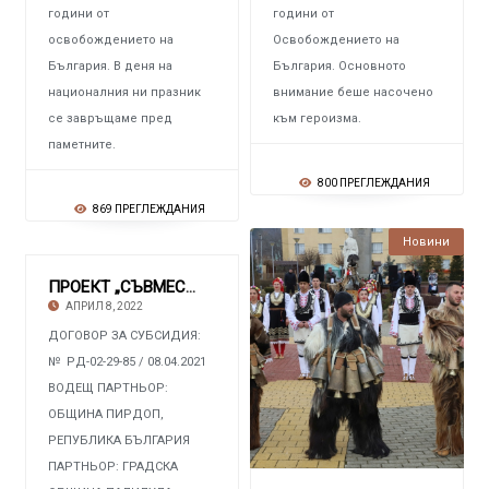
години от
години от
освобождението на
Освобождението на
България. В деня на
България. Основното
националния ни празник
внимание беше насочено
се завръщаме пред
към героизма.
паметните.
800 ПРЕГЛЕЖДАНИЯ
869 ПРЕГЛЕЖДАНИЯ
Новини
ПРОЕКТ „СЪВМЕСТНИ ИНИЦИАТИВИ ЗА ОПАЗВАНЕ НА П
АПРИЛ 8, 2022
ДОГОВОР ЗА СУБСИДИЯ:
№ РД-02-29-85 / 08.04.2021
ВОДЕЩ ПАРТНЬОР:
ОБЩИНА ПИРДОП,
РЕПУБЛИКА БЪЛГАРИЯ
ПАРТНЬОР: ГРАДСКА