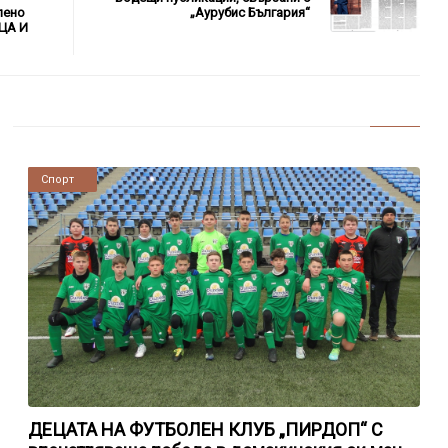
лено
„Аурубис България“
ЦА И
Новини
Спорт
ДЕЦАТА НА ФУТБОЛЕН КЛУБ „ПИРДОП“ С