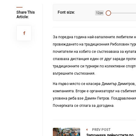
Share This
Font size:
12px
Article:
За поредна година най-запалените любители н
провеждането на традиционния Риболовен турни
почитатели на хобито се състезаваха за купат
спазваха дистанция един от друг заради прот
традиционните си турнири по колективни спор
вътрешните състезания.
На първо място се класира Димитър Димитров,
компанията. Втори е организаторът на събитиет
уловена риба взе Дамян Петров. Поздравления 
Почерпката се отлага за догодина.
PREV POST
Започнаха дейностите по