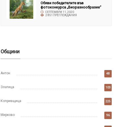
Обяви победителите във
фотоконкурса „Биоразнообразие“
СЕПТЕМВРИ 11, 2020
2 851 ПРЕГЛЕЖДАНИЯ
Общини
Антон
48
Златица
103
Копривщица
225
Мирково
96