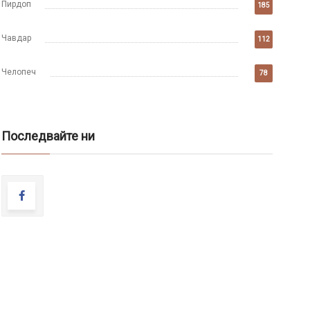
Пирдоп
185
Чавдар
112
Челопеч
78
Последвайте ни