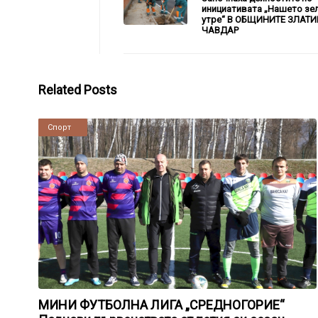
инициативата „Нашето зе
утре“ В ОБЩИНИТЕ ЗЛАТИ
ЧАВДАР
Related Posts
Новини
Спорт
МИНИ ФУТБОЛНА ЛИГА „СРЕДНОГОРИЕ“