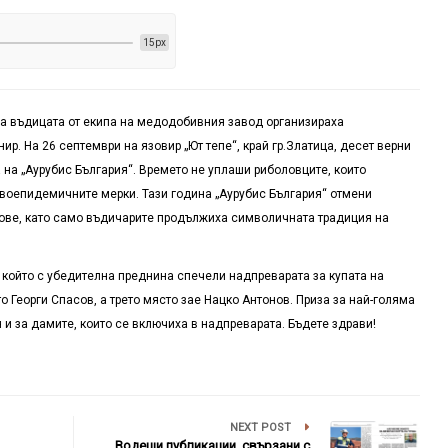
15px
а въдицата от екипа на медодобивния завод организираха
р. На 26 септември на язовир „Ют тепе“, край гр.Златица, десет верни
а на „Аурубис България“. Времето не уплаши риболовците, които
ивоепидемичните мерки. Тази година „Аурубис България“ отмени
тове, като само въдичарите продължиха символичната традиция на
 който с убедителна преднина спечели надпреварата за купата на
о Георги Спасов, а трето място зае Нацко Антонов. Приза за най-голяма
и за дамите, които се включиха в надпреварата. Бъдете здрави!
NEXT POST
Водещи публикации, свързани с