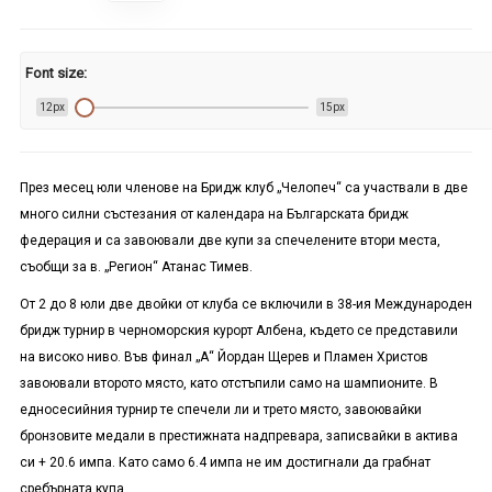
Font size:
12px
15px
През месец юли членове на Бридж клуб „Челопеч“ са участвали в две
много силни състезания от календара на Българската бридж
федерация и са завоювали две купи за спечелените втори места,
съобщи за в. „Регион“ Атанас Тимев.
От 2 до 8 юли две двойки от клуба се включили в 38-ия Международен
бридж турнир в черноморския курорт Албена, където се представили
на високо ниво. Във финал „А“ Йордан Щерев и Пламен Христов
завоювали второто място, като отстъпили само на шампионите. В
едносесийния турнир те спечели ли и трето място, завоювайки
бронзовите медали в престижната надпревара, записвайки в актива
си + 20.6 импа. Като само 6.4 импа не им достигнали да грабнат
сребърната купа.