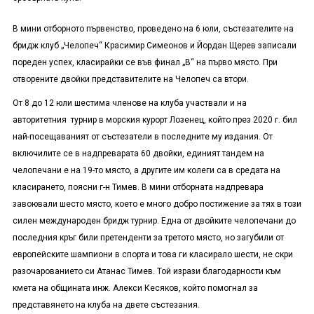
В мини отборното първенство, проведено на 6 юли, състезателите на
бридж клуб „Челопеч“ Красимир Симеонов и Йордан Щерев записали
пореден успех, класирайки се във финал „В“ на първо място. При
отворените двойки представителите на Челопеч са втори.
От 8 до 12 юли шестима членове на клуба участвали и на
авторитетния турнир в морския курорт Лозенец, който през 2020 г. бил
най-посещаваният от състезатели в последните му издания. От
включилите се в надпреварата 60 двойки, единият тандем на
челопечани е на 19-то място, а другите им колеги са в средата на
класирането, поясни г-н Тимев. В мини отборната надпревара
завоювали шесто място, което е много добро постижение за тях в този
силен международен бридж турнир. Една от двойките челопечани до
последния кръг били претенденти за третото място, но загубили от
европейските шампиони в спорта и това ги класирало шести, не скри
разочарованието си Атанас Тимев. Той изрази благодарности към
кмета на общината инж. Алекси Кесяков, който помогнал за
представянето на клуба на двете състезания.