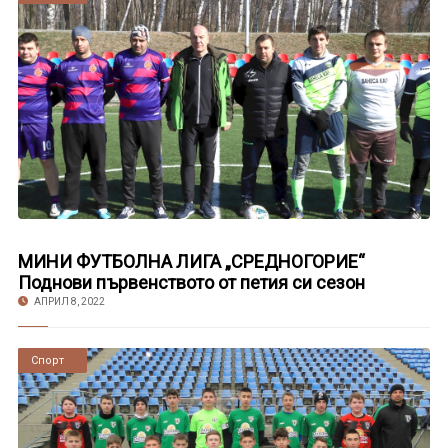
МИНИ ФУТБОЛНА ЛИГА „СРЕДНОГОРИЕ“
Поднови първенството от петия си сезон
АПРИЛ 8, 2022
Новини
Спорт