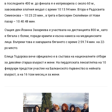
в последните 400 м. до финала я е изпреварила с около 60 м.,
завоювайки златния медал с време 10:13.94 мин. Втора е Радосвета
Симеонова – 10:23.23 мин., а трета е Билсерин Сюлейман от Нови
пазар – 10:40.48 мин.
Същия ден Йоанна Захариева е участвала на дистанцията 800 м., като
е бягала с болки, поради крампи и късна намеса на медицинските
лица. Въпреки това е завършила бягането с време 2:59.74 мин. на 22-
ро място.
Елица Тодорова вече официално е в състава на националните отбори
за девойки старша възраст и жени. На пирдопската лекоатлетка на 10
февруари предстои участие на Балканското първенство в нейната
възраст, а на 16 този месец и за жени.