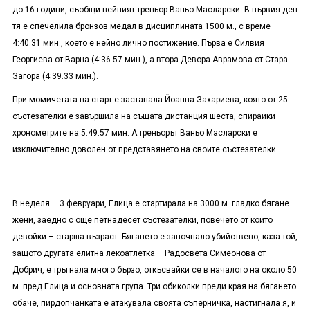
до 16 години, съобщи нейният треньор Ваньо Масларски. В първия ден
тя е спечелила бронзов медал в дисциплината 1500 м., с време
4:40.31 мин., което е нейно лично постижение. Първа е Силвия
Георгиева от Варна (4:36.57 мин.), а втора Девора Аврамова от Стара
Загора (4:39.33 мин.).
При момичетата на старт е застанала Йоанна Захариева, която от 25
състезателки е завършила на същата дистанция шеста, спирайки
хронометрите на 5:49.57 мин. А треньорът Ваньо Масларски е
изключително доволен от представянето на своите състезателки.
В неделя – 3 февруари, Елица е стартирала на 3000 м. гладко бягане –
жени, заедно с още петнадесет състезателки, повечето от които
девойки – старша възраст. Бягането е започнало убийствено, каза той,
защото другата елитна лекоатлетка – Радосвета Симеонова от
Добрич, е тръгнала много бързо, откъсвайки се в началото на около 50
м. пред Елица и основната група. Три обиколки преди края на бягането
обаче, пирдопчанката е атакувала своята съперничка, настигнала я, и